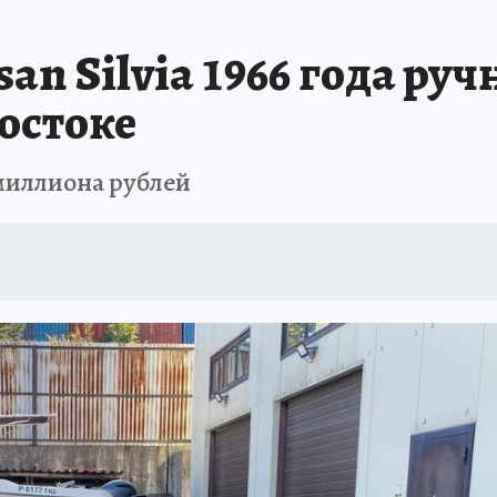
РЕМЯ ЖЕНЩИН
ОТДЫХ В РОССИИ
ЗАПОВЕДНАЯ РОССИЯ
ИТОГИ 
n Silvia 1966 года руч
О ВОСТОКА
АФИША
МОЙ ЛЮБИМЫЙ УЧИТЕЛЬ – 2024
ИСПЫТАНО Н
остоке
 миллиона рублей