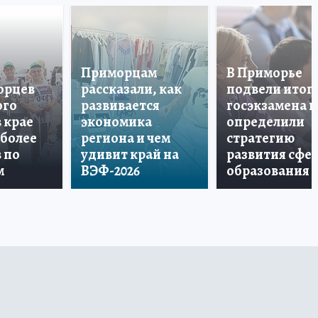
Приморцам
В Приморье
орцев
рассказали, как
подвели итог
ого
развивается
госэкзамена и
в крае
экономика
определили
 более
региона и чем
стратегию
в по
удивит край на
развития сфе
м
ВЭФ-2026
образования