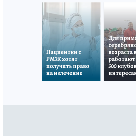
Для прим
серебрян
Пациентки с
возраста 
РМЖ хотят
работают
получить право
500 клубо
на излечение
интереса