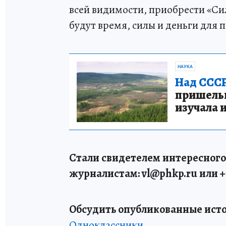
всей видимости, приобрести «Сил
будут время, силы и деньги для
НАУКА
Над СССР
пришельце
изучала 
Стали свидетелем интересного
журналистам: vl
@phkp
.ru
или +
Обсудить опубликованные исто
Одноклассники
.