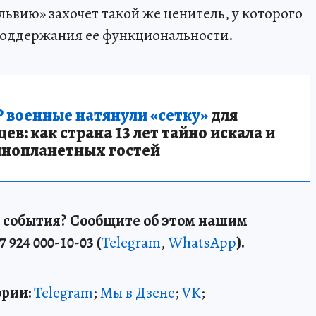
ьвию» захочет такой же ценитель, у которого
 поддержания ее функциональности.
 военные натянули «сетку»
для
в: как страна 13 лет тайно искала и
инопланетных гостей
 события? Сообщите об этом нашим
7 924 000-10-03 (
Telegram
,
WhatsApp
).
рии:
Telegram
;
Мы в Дзене
;
VK
;