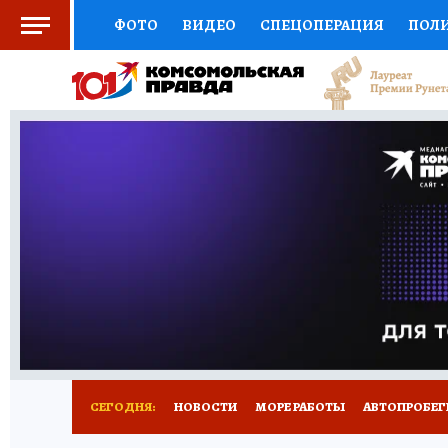
ФОТО
ВИДЕО
СПЕЦОПЕРАЦИЯ
ПОЛ
СОЦПОДДЕРЖКА
НАУКА
СПОРТ
КО
ВЫБОР ЭКСПЕРТОВ
ДОКТОР
ФИНАНС
КНИЖНАЯ ПОЛКА
ПРОГНОЗЫ НА СПОРТ
ПРЕСС-ЦЕНТР
НЕДВИЖИМОСТЬ
ТЕЛЕ
ВСЕ О КП
РАДИО КП
ТЕСТЫ
НОВОЕ Н
СЕГОДНЯ:
НОВОСТИ
МОРЕ РАБОТЫ
АВТОПРОБЕГ