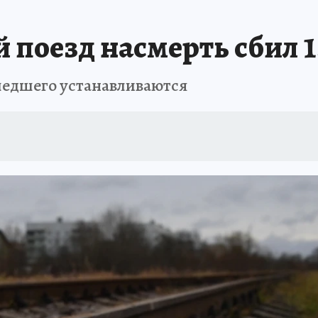
РЕМЯ ЖЕНЩИН
ОТДЫХ В РОССИИ
ЗАПОВЕДНАЯ РОССИЯ
ИТОГИ 
й поезд насмерть сбил
О ВОСТОКА
АФИША
МОЙ ЛЮБИМЫЙ УЧИТЕЛЬ – 2024
ИСПЫТАНО Н
шедшего устанавливаются