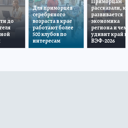
Приморцам
Для приморцев
рассказали, к
серебряного
развивается
ти до
возраста в крае
экономика
теля
работают более
региона и чем
дной
500 клубов по
удивит край н
и
интересам
ВЭФ-2026