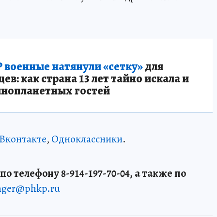
 военные натянули «сетку»
для
в: как страна 13 лет тайно искала и
инопланетных гостей
Вконтакте
,
Одноклассники
.
о телефону 8-914-197-70-04, а также по
enger@phkp.ru