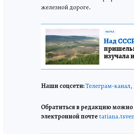
железной дороге.
НАУКА
Над СССР
пришельце
изучала 
Наши соцсети:
Телеграм-канал
,
Обратиться в редакцию можно п
электронной почте
tatiana.tsv