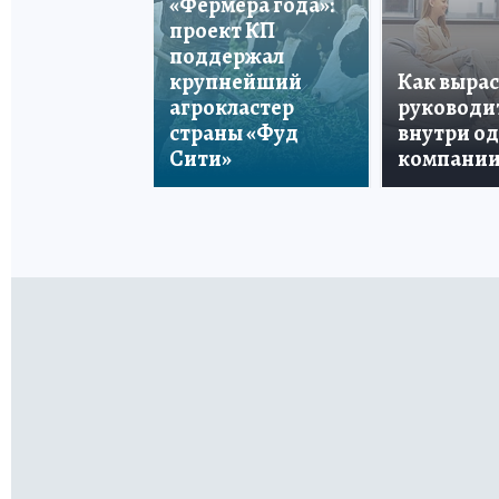
«Фермера года»:
проект КП
поддержал
крупнейший
Как вырас
агрокластер
руководи
страны «Фуд
внутри о
Сити»
компани