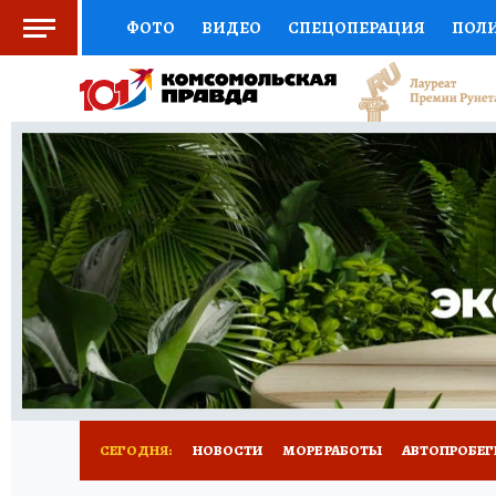
ФОТО
ВИДЕО
СПЕЦОПЕРАЦИЯ
ПОЛ
СОЦПОДДЕРЖКА
НАУКА
СПОРТ
КО
ВЫБОР ЭКСПЕРТОВ
ДОКТОР
ФИНАНС
КНИЖНАЯ ПОЛКА
ПРОГНОЗЫ НА СПОРТ
ПРЕСС-ЦЕНТР
НЕДВИЖИМОСТЬ
ТЕЛЕ
ВСЕ О КП
РАДИО КП
ТЕСТЫ
НОВОЕ Н
СЕГОДНЯ:
НОВОСТИ
МОРЕ РАБОТЫ
АВТОПРОБЕГ