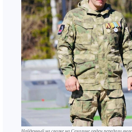
Найденный на свалке на Сахалине орден передали вну