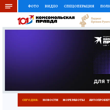
ФОТО
ВИДЕО
СПЕЦОПЕРАЦИЯ
ПОЛ
СОЦПОДДЕРЖКА
НАУКА
СПОРТ
КО
ВЫБОР ЭКСПЕРТОВ
ДОКТОР
ФИНАНС
КНИЖНАЯ ПОЛКА
ПРОГНОЗЫ НА СПОРТ
ПРЕСС-ЦЕНТР
НЕДВИЖИМОСТЬ
ТЕЛЕ
ВСЕ О КП
РАДИО КП
ТЕСТЫ
НОВОЕ Н
СЕГОДНЯ:
НОВОСТИ
МОРЕ РАБОТЫ
АВТОПРОБЕГ