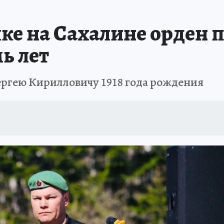
РЕМЯ ЖЕНЩИН
ОТДЫХ В РОССИИ
ЗАПОВЕДНАЯ РОССИЯ
ИТОГИ 
ке на Сахалине орден 
О ВОСТОКА
АФИША
МОЙ ЛЮБИМЫЙ УЧИТЕЛЬ – 2024
ИСПЫТАНО Н
ь лет
ргею Кирилловичу 1918 года рождения