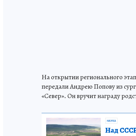
На открытии регионального эта
передали Андрею Попову из сург
«Север». Он вручит награду род
НАУКА
Над СССР