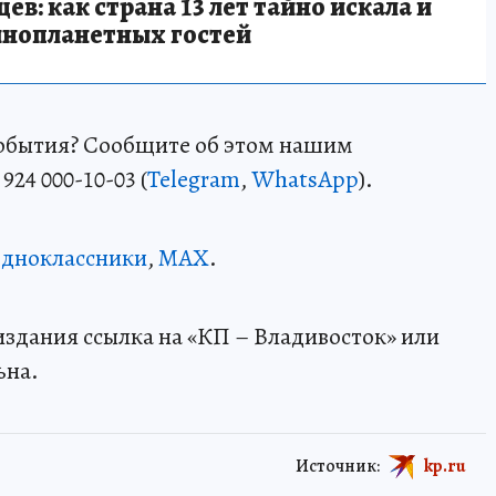
в: как страна 13 лет тайно искала и
инопланетных гостей
события? Сообщите об этом нашим
24 000-10-03 (
Telegram
,
WhatsApp
).
дноклассники
,
MAX
.
здания ссылка на «КП – Владивосток» или
ьна.
Источник:
kp.ru