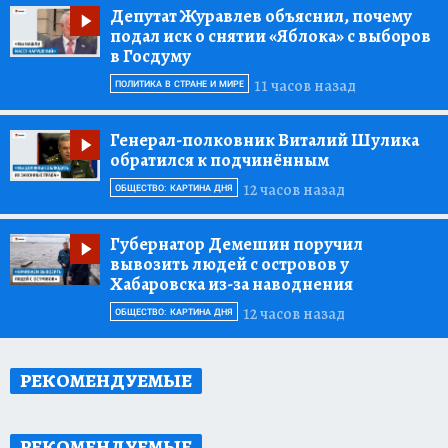
Депутат Журавлев объяснил, почему
подал иск о снятии «Яблока» с выборов
в Госдуму
11 часов назад
ПОЛИТИКА В СТРАНЕ И МИРЕ
Генерал-полковник Виталий Шулика
обратился к подчинённым
12 часов назад
ОБЩЕСТВО: КАРТИНА ДНЯ
Губернатор Демешин поручил
вывозить людей с островов у
Хабаровска из-за наводнения
12 часов назад
ОБЩЕСТВО: КАРТИНА ДНЯ
РЕКОМЕНДУЕМЫЕ
РЕКОМЕНДУЕМЫЕ