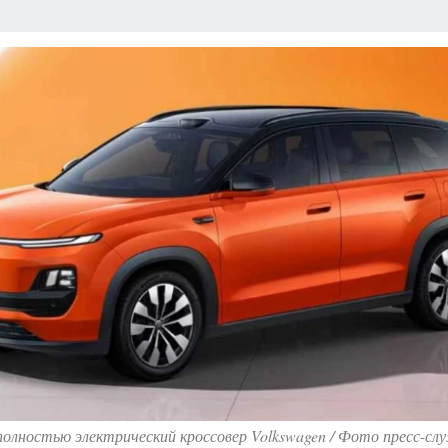
РЕМЯ ЖЕНЩИН
ОТДЫХ В РОССИИ
ЗАПОВЕДНАЯ РОССИЯ
ИТОГИ 
О ВОСТОКА
АФИША
МОЙ ЛЮБИМЫЙ УЧИТЕЛЬ – 2024
ИСПЫТАНО Н
олностью электрический кроссовер Volkswagen / Фото пресс-с