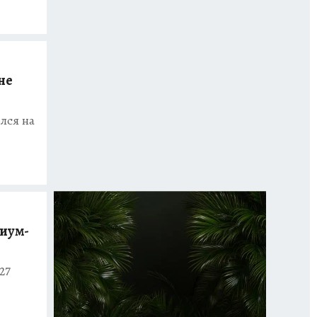
не
лся на
миум-
27