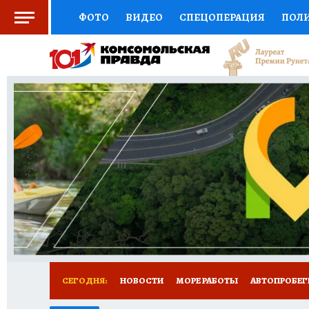
ФОТО
ВИДЕО
СПЕЦОПЕРАЦИЯ
ПОЛ
СОЦПОДДЕРЖКА
НАУКА
СПОРТ
КО
ВЫБОР ЭКСПЕРТОВ
ДОКТОР
ФИНАНС
КНИЖНАЯ ПОЛКА
ПРОГНОЗЫ НА СПОРТ
ПРЕСС-ЦЕНТР
НЕДВИЖИМОСТЬ
ТЕЛЕ
ВСЕ О КП
РАДИО КП
ТЕСТЫ
НОВОЕ Н
СЕГОДНЯ:
НОВОСТИ
МОРЕ РАБОТЫ
АВТОПРОБЕГ