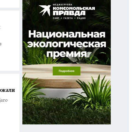
ы
в
ожали
jaro