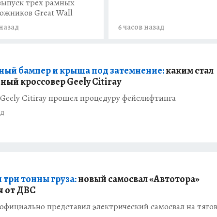
 выпуск трех рамных
ожников Great Wall
 назад
6 часов назад
ный бампер и крыша под затемнение:
каким стал
ный кроссовер Geely Citiray
Geely Citiray прошел процедуру фейслифтинга
ад
 три тонны груза:
новый самосвал «Автотора»
я от ДВС
официально представил электрический самосвал на тяго