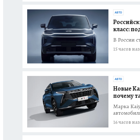
АВТО
Российск
класс: п
В России с
15 часов на
АВТО
Новые Kai
почему т
Марка Kaiy
автомобил
16 часов на