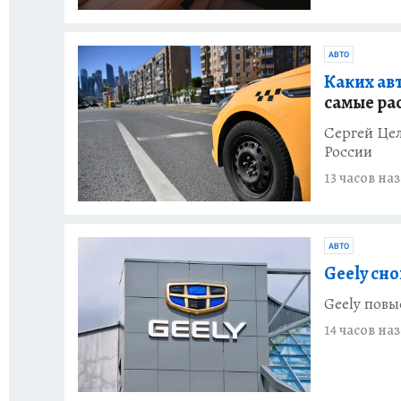
АВТО
Каких авт
самые ра
Сергей Цел
России
13 часов на
АВТО
Geely сно
Geely повы
14 часов на