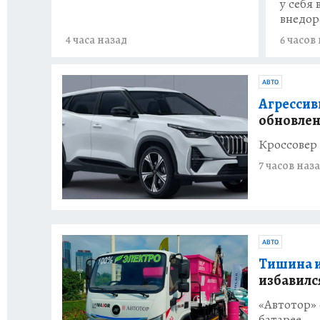
у себя
внедор
4 часа назад
6 часов
АВТО
Агрессив
обновлен
Кроссовер 
7 часов наз
АВТО
Тишина и
избавилс
«Автотор» 
батарее