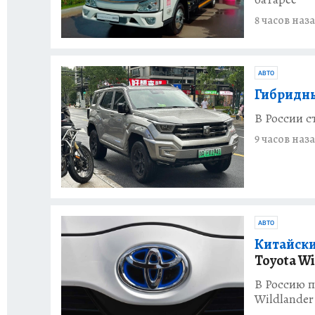
8 часов наз
АВТО
Гибридны
В России с
9 часов наз
АВТО
Китайски
Toyota Wi
В Россию п
Wildlander