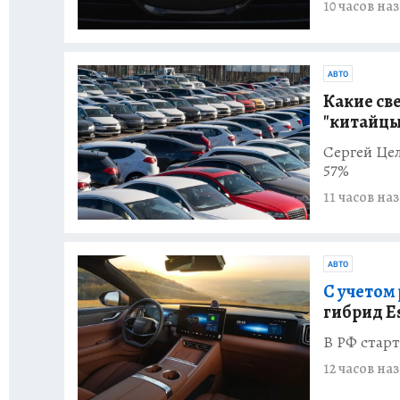
10 часов на
АВТО
Какие све
"китайцы
Сергей Цел
57%
11 часов на
АВТО
С учетом 
гибрид Es
В РФ старт
12 часов на