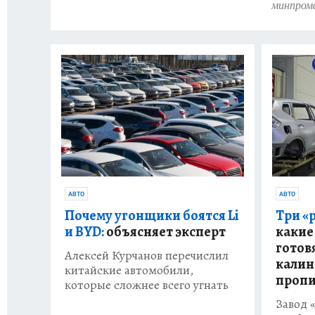
минпром
АВТО
АВТО
Три «
Почему угонщики боятся Li
какие
и BYD:
объясняет эксперт
готов
Алексей Курчанов перечислил
калин
китайские автомобили,
пропи
которые сложнее всего угнать
Завод 