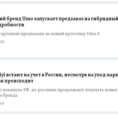
ий бренд Umo запускает предзаказ на гибридный
одробности
тартовали предзаказы на новый кроссовер Umo 8
зад
yi встают на учет в России, несмотря на уход марк
ак происходит
i покинула РФ, но россияне продолжают покупать новые
и бренда
зад