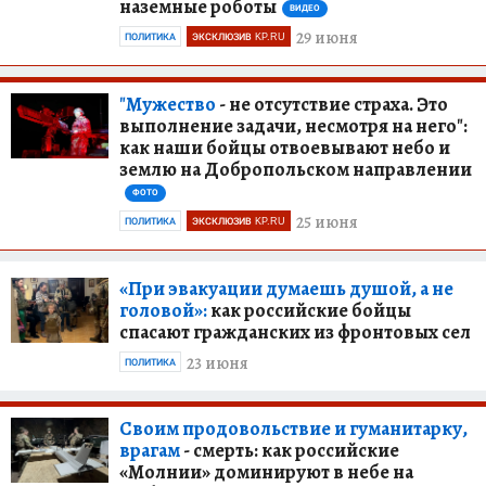
наземные роботы
ВИДЕО
29 июня
ПОЛИТИКА
ЭКСКЛЮЗИВ KP.RU
"Мужество
- не отсутствие страха. Это
выполнение задачи, несмотря на него":
как наши бойцы отвоевывают небо и
землю на Добропольском направлении
ФОТО
25 июня
ПОЛИТИКА
ЭКСКЛЮЗИВ KP.RU
«При эвакуации думаешь душой, а не
головой»:
как российские бойцы
спасают гражданских из фронтовых сел
23 июня
ПОЛИТИКА
Своим продовольствие и гуманитарку,
врагам
- смерть: как российские
«Молнии» доминируют в небе на