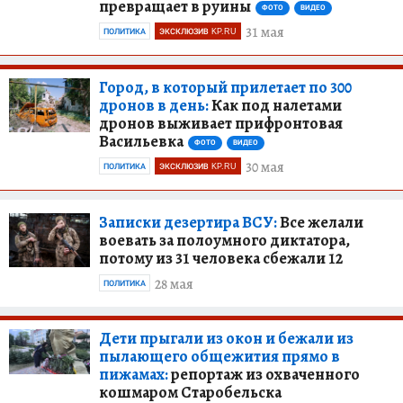
превращает в руины
ФОТО
ВИДЕО
31 мая
ПОЛИТИКА
ЭКСКЛЮЗИВ KP.RU
Город, в который прилетает по 300
дронов в день:
Как под налетами
дронов выживает прифронтовая
Васильевка
ФОТО
ВИДЕО
30 мая
ПОЛИТИКА
ЭКСКЛЮЗИВ KP.RU
Записки дезертира ВСУ:
Все желали
воевать за полоумного диктатора,
потому из 31 человека сбежали 12
28 мая
ПОЛИТИКА
Дети прыгали из окон и бежали из
пылающего общежития прямо в
пижамах:
репортаж из охваченного
кошмаром Старобельска