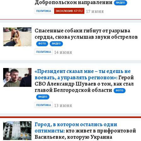
Добропольском направлении
ВИДЕО
17 июня
ПОЛИТИКА
ЭКСКЛЮЗИВ KP.RU
Спасенные собаки гибнут от разрыва
сердца, снова услышав звуки обстрелов
ФОТО
ВИДЕО
14 июня
ПОЛИТИКА
«Президент сказал мне – ты едешь не
воевать, а управлять регионом»:
Герой
СВО Александр Шуваев о том, как стал
главой Белгородской области
ФОТО
ВИДЕО
13 июня
ПОЛИТИКА
Город, в котором остались одни
оптимисты:
кто живет в прифронтовой
Васильевке, которую Украина