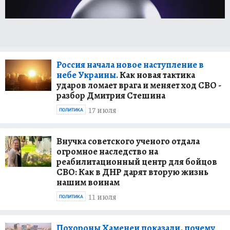
националистов? Что говорят жители ДНР,
ЛНР, Запорожья и Херсона? На эти и другие
вопросы можно узнать ответы в репортажах
военкоров на сайте KP.RU.
Россия начала новое наступление в
Александр Коц, Дмитрий Стешин, Григорий
небе Украины.
Как новая тактика
Кубатьян в своих репортажах всегда готовы
ударов ломает врага и меняет ход СВО -
поделиться с читателями интересными
разбор Дмитрия Стешина
деталями, своими наблюдениями и
17 июля
ПОЛИТИКА
оперативно взять комментарии у
непосредственных участников боевых
действий и мирных жителей, ставших
Внучка советского ученого отдала
огромное наследство на
очевидцами тех или иных событий.
реабилитационный центр для бойцов
СВО: Как в ДНР дарят вторую жизнь
Материалы наших журналистов в
нашим воинам
видеоформате смотрите на нашем YouTube-
11 июля
канале
"Репортажи военкоров "Комсомольской
ПОЛИТИКА
правды"
.
Похороны Хаменеи показали, почему