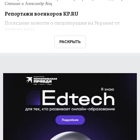
Стешин и Александр Коц
Репортажи военкоров KP.RU
Последние новости о спецоперации на Украине от
первого лица
РАСКРЫТЬ
Военные корреспонденты "Комсомольской
правды"
Александр Коц
,
Дмитрий Стешин
,
Григорий Кубатьян
находятся на передовой
российской специальной военной операции
на Украине. Их свежие репортажи из
наиболее горячих точек ежедневно
публикуются на сайте KP.RU.
Что происходит в зоне боевых действий? Как
обстоят дела в тылу? Как проходит
восстановление Мариуполя и других городов,
пострадавших от обстрелов украинских