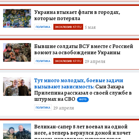
Украина втыкает флаги в городах,
которые потеряла
5 мая
ПОЛИТИКА
ЭКСКЛЮЗИВ KP.RU
Бывшие солдаты ВСУ вместе с Россией
воюют за освобождение Украины
29 апреля
ПОЛИТИКА
ЭКСКЛЮЗИВ KP.RU
Тут много молодых, боевые задачи
вызывают зависимость:
Сын Захара
Прилепина рассказал о своей службе в
штурмах на СВО
ФОТО
29 апреля
ПОЛИТИКА
Великан-сапер 8 лет воевал на одной
ноге, а теперь вернулся домой и хочет
помочь инвалидам: история героя