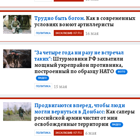
Трудно быть богом.
Как в современных
условиях воюют артиллеристы
16 мая
ПОЛИТИКА
ЭКСКЛЮЗИВ KP.RU
"За четыре года ни разу не встречал
таких":
Штурмовики РФ захватили
мощный укрепрайон противника,
построенный по образцу НАТО
ФОТО
ВИДЕО
15 мая
ПОЛИТИКА
Продвигаются вперед, чтобы люди
могли вернуться в Донбасс:
Как саперы
российской армии чистят от мин
освобожденные территории
ВИДЕО
6 мая
ПОЛИТИКА
ЭКСКЛЮЗИВ KP.RU