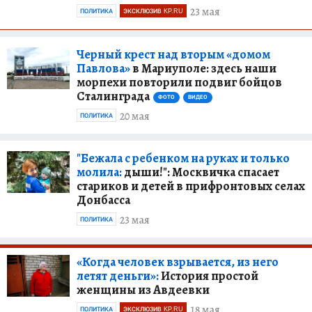
23 мая
ПОЛИТИКА
ЭКСКЛЮЗИВ KP.RU
Черный крест над вторым «домом
Павлова»
в Мариуполе: здесь наши
морпехи повторили подвиг бойцов
Сталинграда
ФОТО
ВИДЕО
20 мая
ПОЛИТИКА
"Бежала с ребенком на руках и только
молила:
дыши!": Москвичка спасает
стариков и детей в прифронтовых селах
Донбасса
23 мая
ПОЛИТИКА
«Когда человек взрывается, из него
летят деньги»:
История простой
женщины из Авдеевки
18 мая
ПОЛИТИКА
ЭКСКЛЮЗИВ KP.RU