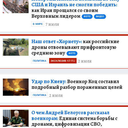
США и Израиль не смогли победить:
как Иран прощался со своим
Верховным лидером
ФОТО
ВИДЕО
7 июля
В МИРЕ
Наш ответ «Хорнету»:
как российские
дроны отвоевывают прифронтовую
среднюю зону
ФОТО
2 июля
ПОЛИТИКА
ЭКСКЛЮЗИВ KP.RU
Удар по Киеву:
Военкор Коц составил
подробный разбор пораженных целей
2 июля
ПОЛИТИКА
О чем Андрей Белоусов рассказал
военкорам:
Единая система борьбы с
дронами, цифровизация СВО,