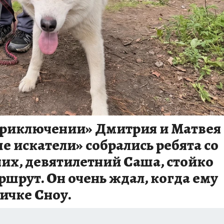
Приключении» Дмитрия и Матвея
 искатели» собрались ребята со
них, девятилетний Саша, стойко
рут. Он очень ждал, когда ему
личке Сноу.