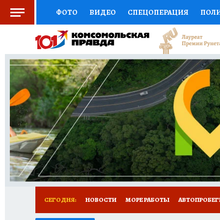
ФОТО
ВИДЕО
СПЕЦОПЕРАЦИЯ
ПОЛ
СОЦПОДДЕРЖКА
НАУКА
СПОРТ
КО
ВЫБОР ЭКСПЕРТОВ
ДОКТОР
ФИНАНС
КНИЖНАЯ ПОЛКА
ПРОГНОЗЫ НА СПОРТ
ПРЕСС-ЦЕНТР
НЕДВИЖИМОСТЬ
ТЕЛЕ
ВСЕ О КП
РАДИО КП
ТЕСТЫ
НОВОЕ Н
СЕГОДНЯ:
НОВОСТИ
МОРЕ РАБОТЫ
АВТОПРОБЕГ