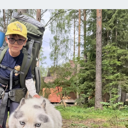
РЕМЯ ЖЕНЩИН
ОТДЫХ В РОССИИ
ЗАПОВЕДНАЯ РОССИЯ
ИТОГИ 
О ВОСТОКА
АФИША
МОЙ ЛЮБИМЫЙ УЧИТЕЛЬ – 2024
ИСПЫТАНО Н