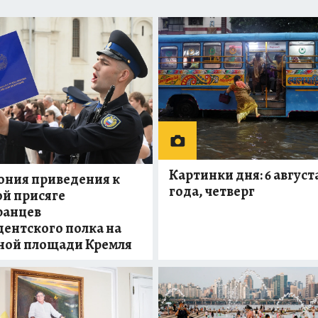
Картинки дня: 6 августа
ония приведения к
года, четверг
й присяге
ранцев
ентского полка на
ной площади Кремля