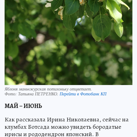
Яблоня маньчжурская потихоньку отцветает.
Фото:
Татьяна ПЕТРЕНКО.
Перейти в Фотобанк КП
МАЙ – ИЮНЬ
Как рассказала Ирина Николаевна, сейчас на
клумбах Ботсада можно увидеть бородатые
ирисы и рододендрон японский. В