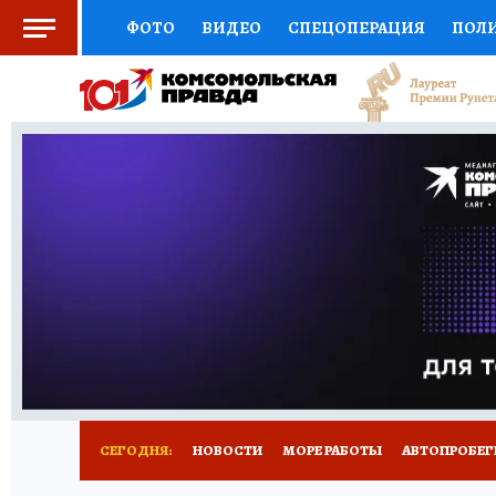
ФОТО
ВИДЕО
СПЕЦОПЕРАЦИЯ
ПОЛ
СОЦПОДДЕРЖКА
НАУКА
СПОРТ
КО
ВЫБОР ЭКСПЕРТОВ
ДОКТОР
ФИНАНС
КНИЖНАЯ ПОЛКА
ПРОГНОЗЫ НА СПОРТ
ПРЕСС-ЦЕНТР
НЕДВИЖИМОСТЬ
ТЕЛЕ
ВСЕ О КП
РАДИО КП
ТЕСТЫ
НОВОЕ Н
СЕГОДНЯ:
НОВОСТИ
МОРЕ РАБОТЫ
АВТОПРОБЕГ