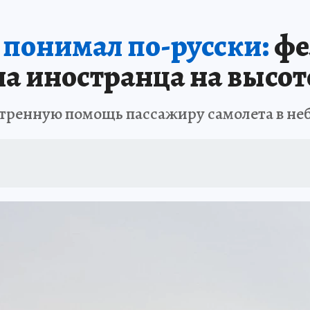
РЕМЯ ЖЕНЩИН
ОТДЫХ В РОССИИ
ЗАПОВЕДНАЯ РОССИЯ
ИТОГИ 
е понимал по-русски:
фе
О ВОСТОКА
АФИША
МОЙ ЛЮБИМЫЙ УЧИТЕЛЬ – 2024
ИСПЫТАНО Н
а иностранца на высот
тренную помощь пассажиру самолета в не