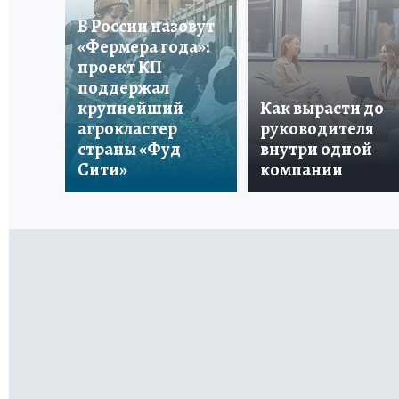
В России назовут
«Фермера года»:
проект КП
поддержал
крупнейший
Как вырасти до
агрокластер
руководителя
страны «Фуд
внутри одной
Сити»
компании