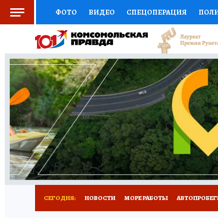
ФОТО
ВИДЕО
СПЕЦОПЕРАЦИЯ
ПОЛ
СОЦПОДДЕРЖКА
НАУКА
СПОРТ
КО
ВЫБОР ЭКСПЕРТОВ
ДОКТОР
ФИНАНС
КНИЖНАЯ ПОЛКА
ПРОГНОЗЫ НА СПОРТ
ПРЕСС-ЦЕНТР
НЕДВИЖИМОСТЬ
ТЕЛЕ
ВСЕ О КП
РАДИО КП
ТЕСТЫ
НОВОЕ Н
СЕГОДНЯ:
НОВОСТИ
МОРЕ РАБОТЫ
АВТОПРОБЕГ