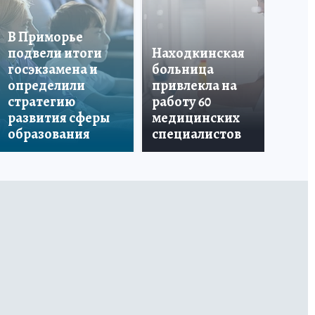
В Приморье
подвели итоги
Находкинская
госэкзамена и
больница
определили
привлекла на
От
стратегию
работу 60
до
развития сферы
медицинских
мо
образования
специалистов
пу