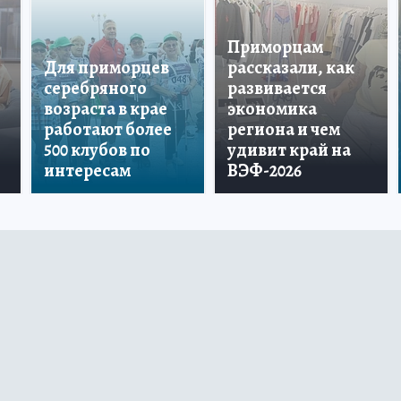
Приморцам
Для приморцев
рассказали, как
серебряного
развивается
возраста в крае
экономика
работают более
региона и чем
500 клубов по
удивит край на
интересам
ВЭФ-2026