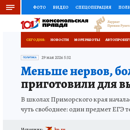
ФОТО
ВИДЕО
СПЕЦОПЕРАЦИЯ
ПОЛ
СОЦПОДДЕРЖКА
НАУКА
СПОРТ
КО
ВЫБОР ЭКСПЕРТОВ
ДОКТОР
ФИНАНС
СЕГОДНЯ:
НОВОСТИ
МОРЕ РАБОТЫ
АВТОПРОБЕГ
КНИЖНАЯ ПОЛКА
ПРОГНОЗЫ НА СПОРТ
ДЕНЬ ПОБЕДЫ ВО ВЛАДИВОСТОКЕ 2026
В
29 мая 2026 5:32
ПОЛИТИКА
Меньше нервов, бо
ПРЕСС-ЦЕНТР
НЕДВИЖИМОСТЬ
ТЕЛЕ
АНТИРАК
СТРАНИЦЫ ИСТОРИИ ДАЛЬНЕГ
приготовили для в
ВСЕ О КП
РАДИО КП
ТЕСТЫ
НОВОЕ Н
В школах Приморского края началас
чуть свободнее: один предмет ЕГЭ т
Источник:
kp.ru