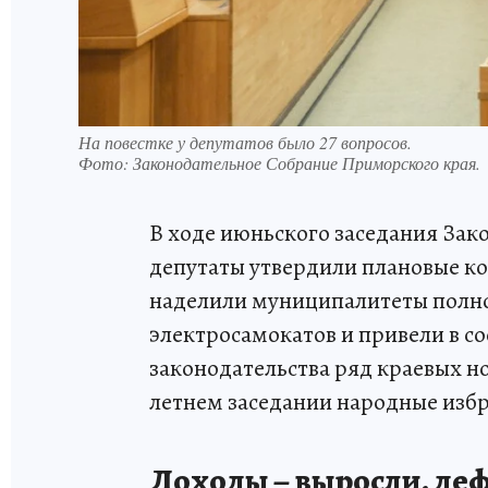
На повестке у депутатов было 27 вопросов.
Фото:
Законодательное Собрание Приморского края.
В ходе июньского заседания Зак
депутаты утвердили плановые к
наделили муниципалитеты полн
электросамокатов и привели в с
законодательства ряд краевых н
летнем заседании народные избр
Доходы – выросли, деф