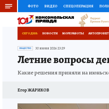
ФОТО
ВИДЕО
СПЕЦОПЕРАЦИЯ
ПОЛ
СОЦПОДДЕРЖКА
НАУКА
СПОРТ
КО
ВЫБОР ЭКСПЕРТОВ
ДОКТОР
ФИНАНС
СЕГОДНЯ:
НОВОСТИ
МОРЕ РАБОТЫ
АВТОПРОБЕГ
КНИЖНАЯ ПОЛКА
ПРОГНОЗЫ НА СПОРТ
ДЕНЬ ПОБЕДЫ ВО ВЛАДИВОСТОКЕ 2026
В
30 июня 2026 23:29
ОБЩЕСТВО
Летние вопросы де
ПРЕСС-ЦЕНТР
НЕДВИЖИМОСТЬ
ТЕЛЕ
АНТИРАК
СТРАНИЦЫ ИСТОРИИ ДАЛЬНЕГ
ВСЕ О КП
РАДИО КП
ТЕСТЫ
НОВОЕ Н
Какие решения приняли на июньск
Егор ЖАРИКОВ