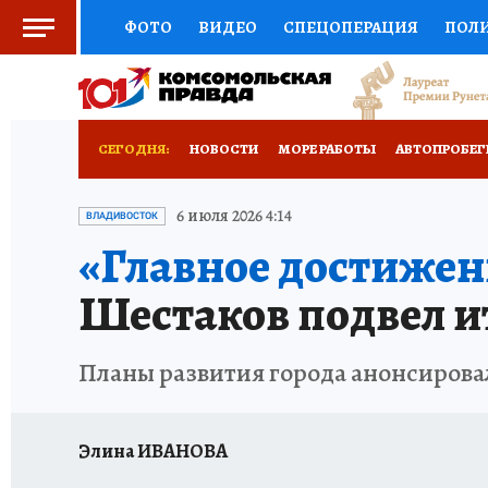
ФОТО
ВИДЕО
СПЕЦОПЕРАЦИЯ
ПОЛ
СОЦПОДДЕРЖКА
НАУКА
СПОРТ
КО
ВЫБОР ЭКСПЕРТОВ
ДОКТОР
ФИНАНС
СЕГОДНЯ:
НОВОСТИ
МОРЕ РАБОТЫ
АВТОПРОБЕГ
КНИЖНАЯ ПОЛКА
ПРОГНОЗЫ НА СПОРТ
ДЕНЬ ПОБЕДЫ ВО ВЛАДИВОСТОКЕ 2026
В
6 июля 2026 4:14
ВЛАДИВОСТОК
«Главное достижен
ПРЕСС-ЦЕНТР
НЕДВИЖИМОСТЬ
ТЕЛЕ
АНТИРАК
СТРАНИЦЫ ИСТОРИИ ДАЛЬНЕГ
Шестаков подвел ит
ВСЕ О КП
РАДИО КП
ТЕСТЫ
НОВОЕ Н
Планы развития города анонсирова
Элина ИВАНОВА