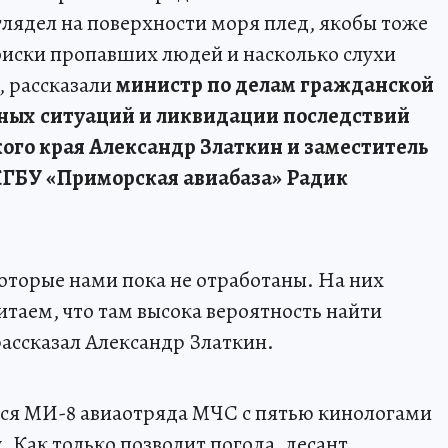
глядел на поверхности моря плед, якобы тоже
поиски пропавших людей и насколько слухи
, рассказали
министр по делам гражданской
ных ситуаций и ликвидации последствий
го края Александр Златкин и заместитель
КГБУ «Приморская авиабаза» Радик
оторые нами пока не отработаны. На них
таем, что там высока вероятность найти
рассказал Александр Златкин.
лся МИ-8 авиаотряда МЧС с пятью кинологами
 Как только позволит погода, десант