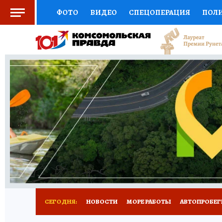
ФОТО
ВИДЕО
СПЕЦОПЕРАЦИЯ
ПОЛ
СОЦПОДДЕРЖКА
НАУКА
СПОРТ
КО
ВЫБОР ЭКСПЕРТОВ
ДОКТОР
ФИНАНС
КНИЖНАЯ ПОЛКА
ПРОГНОЗЫ НА СПОРТ
ПРЕСС-ЦЕНТР
НЕДВИЖИМОСТЬ
ТЕЛЕ
ВСЕ О КП
РАДИО КП
ТЕСТЫ
НОВОЕ Н
СЕГОДНЯ:
НОВОСТИ
МОРЕ РАБОТЫ
АВТОПРОБЕГ