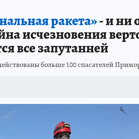
РЕМЯ ЖЕНЩИН
ОТДЫХ В РОССИИ
ЗАПОВЕДНАЯ РОССИЯ
ИТОГИ 
гнальная ракета»
- и ни
О ВОСТОКА
АФИША
МОЙ ЛЮБИМЫЙ УЧИТЕЛЬ – 2024
ИСПЫТАНО Н
йна исчезновения верто
ся все запутанней
действованы больше 100 спасателей Примо