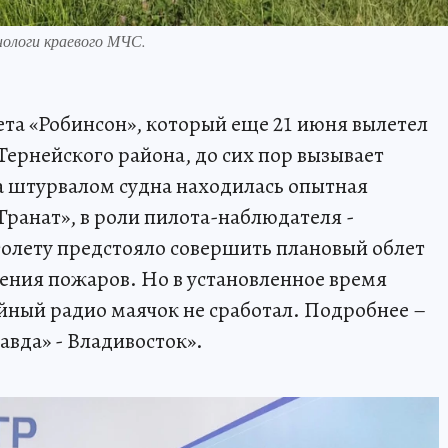
нологи краевого МЧС.
ета «Робинсон», который еще 21 июня вылетел
 Тернейского района, до сих пор вызывает
За штурвалом судна находилась опытная
ранат», в роли пилота-наблюдателя -
олету предстояло совершить плановый облет
ения пожаров. Но в установленное время
ийный радио маячок не сработал. Подробнее –
авда» - Владивосток».