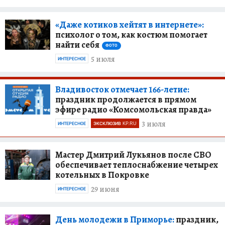
«Даже котиков хейтят в интернете»:
психолог о том, как костюм помогает
найти себя
ФОТО
5 июля
ИНТЕРЕСНОЕ
Владивосток отмечает 166-летие:
праздник продолжается в прямом
эфире радио «Комсомольская правда»
3 июля
ИНТЕРЕСНОЕ
ЭКСКЛЮЗИВ KP.RU
Мастер Дмитрий Лукьянов после СВО
обеспечивает теплоснабжение четырех
котельных в Покровке
29 июня
ИНТЕРЕСНОЕ
День молодежи в Приморье:
праздник,