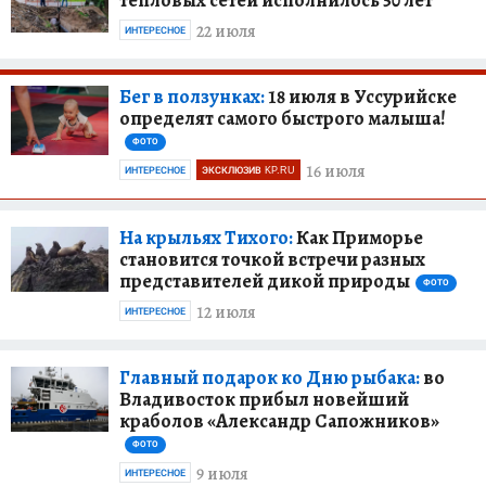
22 июля
ИНТЕРЕСНОЕ
Бег в ползунках:
18 июля в Уссурийске
определят самого быстрого малыша!
ФОТО
16 июля
ИНТЕРЕСНОЕ
ЭКСКЛЮЗИВ KP.RU
На крыльях Тихого:
Как Приморье
становится точкой встречи разных
представителей дикой природы
ФОТО
12 июля
ИНТЕРЕСНОЕ
Главный подарок ко Дню рыбака:
во
Владивосток прибыл новейший
краболов «Александр Сапожников»
ФОТО
9 июля
ИНТЕРЕСНОЕ