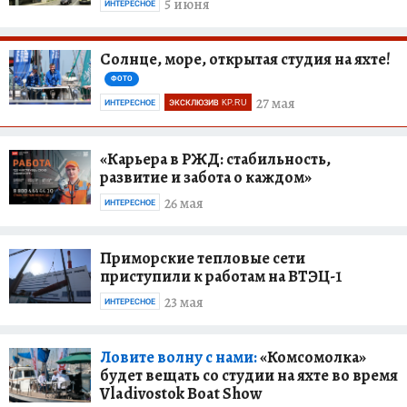
5 июня
ИНТЕРЕСНОЕ
Солнце, море, открытая студия на яхте!
ФОТО
27 мая
ИНТЕРЕСНОЕ
ЭКСКЛЮЗИВ KP.RU
«Карьера в РЖД: стабильность,
развитие и забота о каждом»
26 мая
ИНТЕРЕСНОЕ
Приморские тепловые сети
приступили к работам на ВТЭЦ-1
23 мая
ИНТЕРЕСНОЕ
Ловите волну с нами:
«Комсомолка»
будет вещать со студии на яхте во время
Vladivostok Boat Show