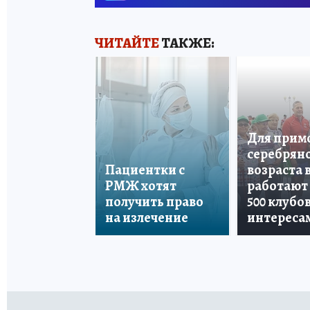
ЧИТАЙТЕ
ТАКЖЕ:
Для прим
серебрян
Пациентки с
возраста 
РМЖ хотят
работают
получить право
500 клубо
на излечение
интереса