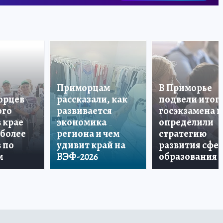
Приморцам
В Приморье
орцев
рассказали, как
подвели итог
ого
развивается
госэкзамена и
в крае
экономика
определили
 более
региона и чем
стратегию
в по
удивит край на
развития сфе
м
ВЭФ-2026
образования