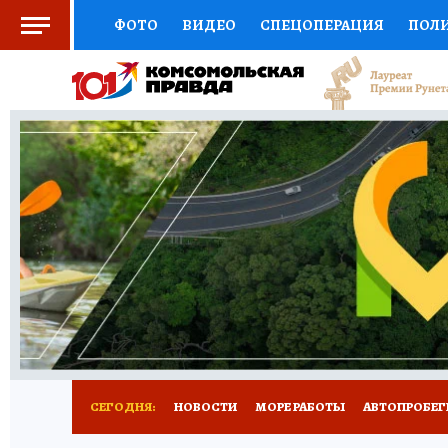
ФОТО
ВИДЕО
СПЕЦОПЕРАЦИЯ
ПОЛ
СОЦПОДДЕРЖКА
НАУКА
СПОРТ
КО
ВЫБОР ЭКСПЕРТОВ
ДОКТОР
ФИНАНС
КНИЖНАЯ ПОЛКА
ПРОГНОЗЫ НА СПОРТ
ПРЕСС-ЦЕНТР
НЕДВИЖИМОСТЬ
ТЕЛЕ
ВСЕ О КП
РАДИО КП
ТЕСТЫ
НОВОЕ Н
СЕГОДНЯ:
НОВОСТИ
МОРЕ РАБОТЫ
АВТОПРОБЕГ