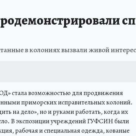
РЕМЯ ЖЕНЩИН
ОТДЫХ В РОССИИ
ЗАПОВЕДНАЯ РОССИЯ
ИТОГИ 
родемонстрировали сп
О ВОСТОКА
АФИША
МОЙ ЛЮБИМЫЙ УЧИТЕЛЬ – 2024
ИСПЫТАНО Н
танные в колониях вызвали живой интерес
РОД» стала возможностью для продвижения
енными приморских исправительных колоний.
ить на дело», но и руками работать, когда их
усло. В экспозиции учреждений ГУФСИН были
ция, рабочая и специальная одежда, кованые