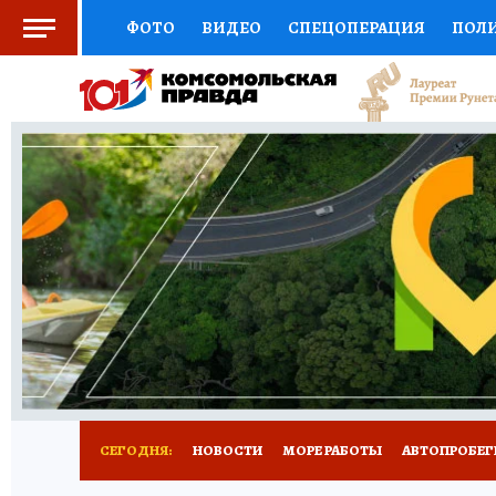
ФОТО
ВИДЕО
СПЕЦОПЕРАЦИЯ
ПОЛ
СОЦПОДДЕРЖКА
НАУКА
СПОРТ
КО
ВЫБОР ЭКСПЕРТОВ
ДОКТОР
ФИНАНС
КНИЖНАЯ ПОЛКА
ПРОГНОЗЫ НА СПОРТ
ПРЕСС-ЦЕНТР
НЕДВИЖИМОСТЬ
ТЕЛЕ
ВСЕ О КП
РАДИО КП
ТЕСТЫ
НОВОЕ Н
СЕГОДНЯ:
НОВОСТИ
МОРЕ РАБОТЫ
АВТОПРОБЕГ