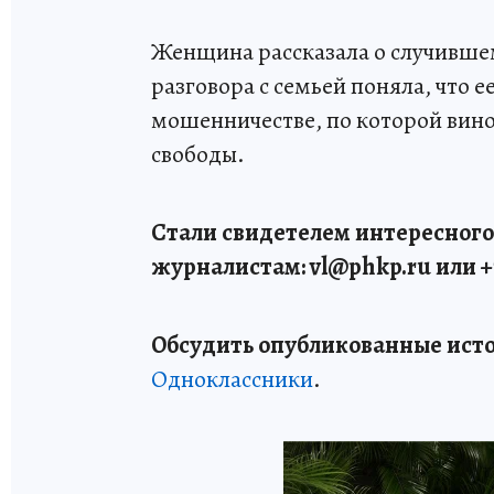
Женщина рассказала о случившем
разговора с семьей поняла, что е
мошенничестве, по которой вин
свободы.
Стали свидетелем интересного
журналистам: vl
@phkp
.ru
или +
Обсудить опубликованные исто
Одноклассники
.