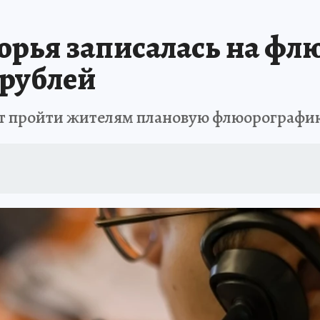
РЕМЯ ЖЕНЩИН
ОТДЫХ В РОССИИ
ЗАПОВЕДНАЯ РОССИЯ
ИТОГИ 
рья записалась на фл
О ВОСТОКА
АФИША
МОЙ ЛЮБИМЫЙ УЧИТЕЛЬ – 2024
ИСПЫТАНО Н
 рублей
т пройти жителям плановую флюорографи