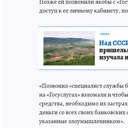
Позже ей позвонили якобы с «Гос
доступ к ее личному кабинету, п
НАУКА
Над СССР
пришельце
изучала 
«Позвонил «специалист службы б
на «Госуслугах» взломали и что
средства, необходимо их застра
деньги со всех своих банковских с
указанные злоумышленником».