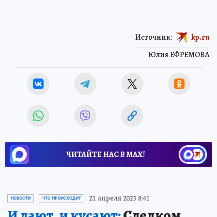
21 апреля 2025 8:41
НОВОСТИ
ЧТО ПРОИСХОДИТ
И лают, и кусают:
Следком
России заинтересовался
агрессивными бродячими
собаками в Партизанске
Бастрыкин поручил доложить о мерах по
отлову бродячих собак в Партизанске