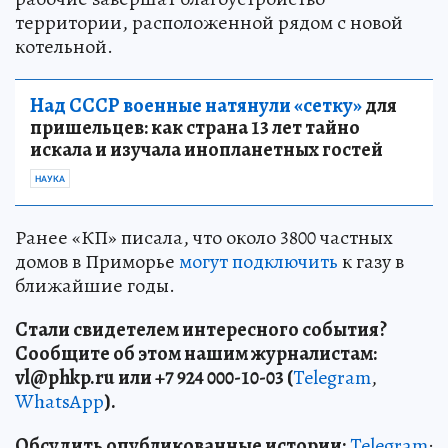
Сообщите об этом нашим журналистам:
vl
@phkp
.ru
или +7 924 000-10-03 (
Telegram
,
WhatsApp
).
Обсудить опубликованные истории:
Telegram
;
Мы в Дзене
;
VK
;
Одноклассники
.
При использовании материалов издания
ссылка на «КП – Владивосток» или «КП –
Дальний Восток» обязательна.