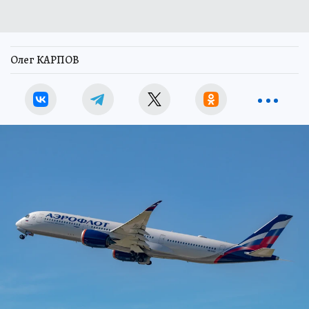
Фото: www.aeroflot.ru/Михаил ПЕРЕСЛАВЦЕВ
С 1 июня Группа «Аэрофлот» запускает
программу прямых полетов между городами
Дальнего Востока. Рейсы будет выполнять
авиакомпания «Россия»:
SU6555/6556 Владивосток – Хабаровск –
Владивосток;
SU6659/6660 Южно-Сахалинск – Хабаровск –
Южно-Сахалинск;
SU6551/6552 Владивосток – Южно-Сахалинск –