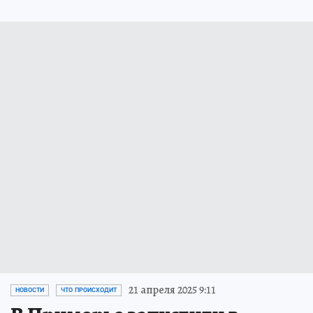
21 апреля 2025 9:11
НОВОСТИ
ЧТО ПРОИСХОДИТ
В Приморье запустили в
тестовом режиме первую
котельную на биотопливе
Важный энергетический объект находится
в Красноармейском округе