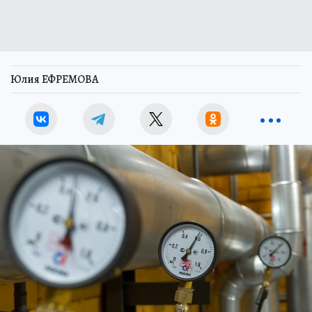
Тематическое фото.
Фото:
Олег ЗОЛОТО.
Перейти в Фотобанк КП
В селе Новопокровка Красноармейского округа
начались пусконаладочные работы основного
оборудования первой в Приморье котельной,
которая работает на биотопливе. Об этом
сообщает «Комсомольская правда – Дальний
Восток» со ссылкой на пресс-службу
правительства Приморского края.
Вместо мазута в качестве топлива новая
котельная будет использовать продукты