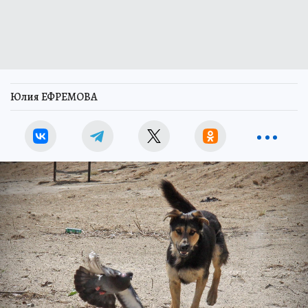
Тематическое фото.
Фото:
Елена ВАХРУШЕВА.
Перейти в Фотобанк КП
Глава СК России
Александр Бастрыкин
поставил на контроль результаты проверки
информации о том, что в Партизанске не
принимаются меры по отлову собак. Об этом
сообщает «Комсомольская правда – Дальний
Восток» со ссылкой на пресс-службу СУ СК
России по Приморскому краю.