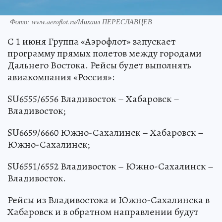
Владивосток.
Рейсы из Владивостока и Южно-Сахалинска в
Хабаровск и в обратном направлении будут
выполняться четыре раза в неделю: по
понедельникам, четвергам, пятницам и
воскресеньям. Полеты между Владивостоком и
Южно-Сахалинском запланированы по
воскресеньям.
Источник:
kp.ru
Олег КАРПОВ