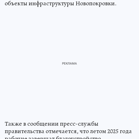
Также в сообщении пресс-службы
правительства отмечается, что летом 2025 года
рабочие завершат благоустройство
территории, расположенной рядом с новой
котельной.
Над СССР военные натянули «сетку»
для
пришельцев: как страна 13 лет тайно
искала и изучала инопланетных гостей
НАУКА
Ранее «КП» писала, что около 3800 частных
домов в Приморье
могут подключить
к газу в
ближайшие годы.
Стали свидетелем интересного события?