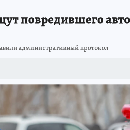
РЕМЯ ЖЕНЩИН
ОТДЫХ В РОССИИ
ЗАПОВЕДНАЯ РОССИЯ
ИТОГИ 
щут повредившего авто
О ВОСТОКА
АФИША
МОЙ ЛЮБИМЫЙ УЧИТЕЛЬ – 2024
ИСПЫТАНО Н
ставили административный протокол