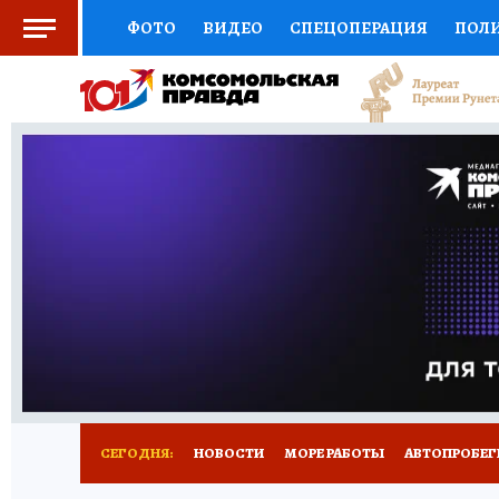
ФОТО
ВИДЕО
СПЕЦОПЕРАЦИЯ
ПОЛ
СОЦПОДДЕРЖКА
НАУКА
СПОРТ
КО
ВЫБОР ЭКСПЕРТОВ
ДОКТОР
ФИНАНС
КНИЖНАЯ ПОЛКА
ПРОГНОЗЫ НА СПОРТ
ПРЕСС-ЦЕНТР
НЕДВИЖИМОСТЬ
ТЕЛЕ
ВСЕ О КП
РАДИО КП
ТЕСТЫ
НОВОЕ Н
СЕГОДНЯ:
НОВОСТИ
МОРЕ РАБОТЫ
АВТОПРОБЕГ