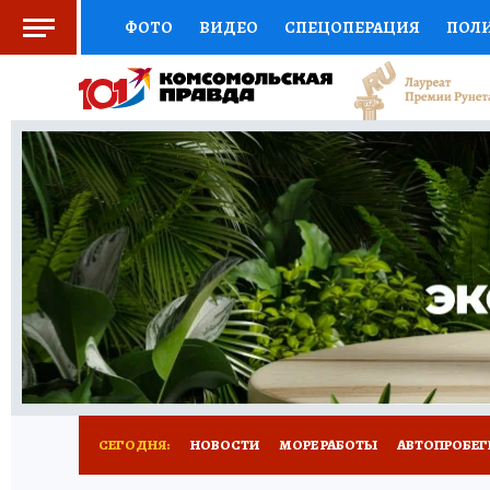
ФОТО
ВИДЕО
СПЕЦОПЕРАЦИЯ
ПОЛ
СОЦПОДДЕРЖКА
НАУКА
СПОРТ
КО
ВЫБОР ЭКСПЕРТОВ
ДОКТОР
ФИНАНС
КНИЖНАЯ ПОЛКА
ПРОГНОЗЫ НА СПОРТ
ПРЕСС-ЦЕНТР
НЕДВИЖИМОСТЬ
ТЕЛЕ
ВСЕ О КП
РАДИО КП
ТЕСТЫ
НОВОЕ Н
СЕГОДНЯ:
НОВОСТИ
МОРЕ РАБОТЫ
АВТОПРОБЕГ