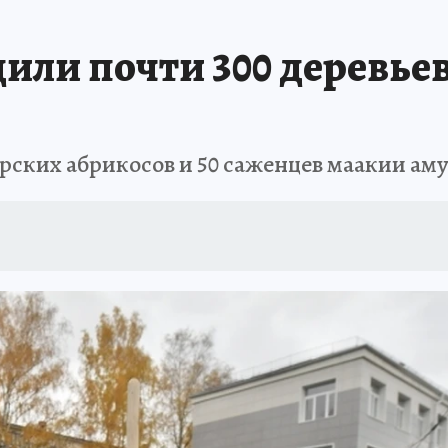
РЕМЯ ЖЕНЩИН
ОТДЫХ В РОССИИ
ЗАПОВЕДНАЯ РОССИЯ
ИТОГИ 
или почти 300 деревьев 
О ВОСТОКА
АФИША
МОЙ ЛЮБИМЫЙ УЧИТЕЛЬ – 2024
ИСПЫТАНО Н
рских абрикосов и 50 саженцев маакии ам