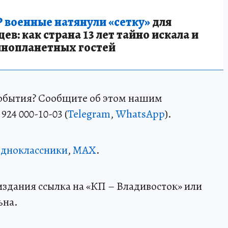
 военные натянули «сетку»
для
в: как страна 13 лет тайно искала и
инопланетных гостей
события? Сообщите об этом нашим
24 000-10-03 (
Telegram
,
WhatsApp
).
дноклассники
,
MAX
.
здания ссылка на «КП – Владивосток» или
ьна.