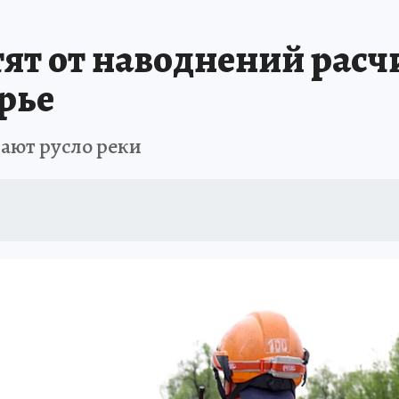
РЕМЯ ЖЕНЩИН
ОТДЫХ В РОССИИ
ЗАПОВЕДНАЯ РОССИЯ
ИТОГИ 
ят от наводнений расч
О ВОСТОКА
АФИША
МОЙ ЛЮБИМЫЙ УЧИТЕЛЬ – 2024
ИСПЫТАНО Н
рье
ают русло реки