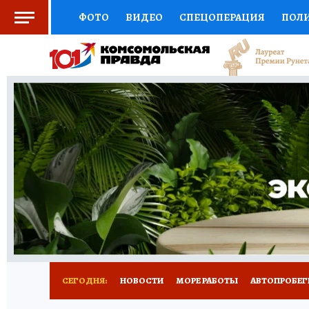
ФОТО
ВИДЕО
СПЕЦОПЕРАЦИЯ
ПОЛ
СОЦПОДДЕРЖКА
НАУКА
СПОРТ
КО
ВЫБОР ЭКСПЕРТОВ
ДОКТОР
ФИНАНС
КНИЖНАЯ ПОЛКА
ПРОГНОЗЫ НА СПОРТ
ПРЕСС-ЦЕНТР
НЕДВИЖИМОСТЬ
ТЕЛЕ
ВСЕ О КП
РАДИО КП
ТЕСТЫ
НОВОЕ Н
СЕГОДНЯ:
НОВОСТИ
МОРЕ РАБОТЫ
АВТОПРОБЕГ