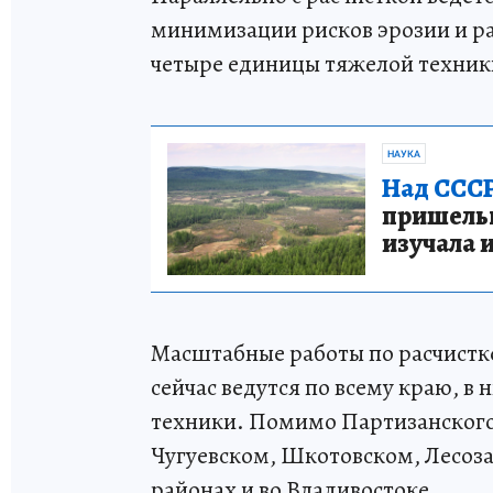
минимизации рисков эрозии и ра
четыре единицы тяжелой техник
НАУКА
Над СССР
пришельце
изучала 
Масштабные работы по расчистк
сейчас ведутся по всему краю, в 
техники. Помимо Партизанского
Чугуевском, Шкотовском, Лесоз
районах и во Владивостоке.