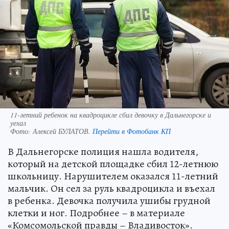
11-летний ребенок на квадроцикле сбил девочку в Дальнегорске и
уехал
Фото:
Алексей БУЛАТОВ.
Перейти в Фотобанк КП
В Дальнегорске полиция нашла водителя,
который на детской площадке сбил 12-летнюю
школьницу. Нарушителем оказался 11-летний
мальчик. Он сел за руль квадроцикла и въехал
в ребенка. Девочка получила ушибы грудной
клетки и ног. Подробнее – в материале
«Комсомольской правды – Владивосток».