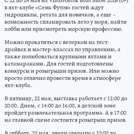
С 22 по 24 мая на Vladivostok Boat Show 2026 (0+)
в яхт-клубе «Семь Футов» гостей ждут
гидроциклы, регата для новичков, а еще –
возможность спланировать лето у моря, найти
хобби или присмотреть морскую профессию.
Можно прокатиться с ветерком на тест-
драйвах и мастер-классах по управлению, а
также полюбоваться крупными яхтами и
катамаранами. Для гостей подготовлены
конкурсы и розыгрыши призов. Или можно
просто отлично провести время в атмосфере
яхт-клуба.
В пятницу, 22 мая, выставка работает с 12:00 до
20:00. Днем, с 14:00 до 16:00, в детской зоне
пройдет развлекательная программа. А в 17:00
на главной сцене состоится розыгрыш призов.
В субботу, 23 мая, двери открыты с 10:00 до