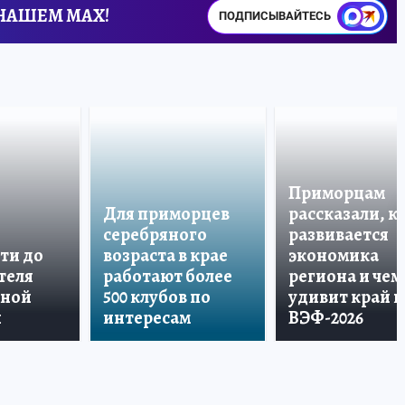
 НАШЕМ MAX!
ПОДПИСЫВАЙТЕСЬ
Приморцам
Для приморцев
рассказали, к
серебряного
развивается
ти до
возраста в крае
экономика
теля
работают более
региона и чем
дной
500 клубов по
удивит край н
и
интересам
ВЭФ-2026