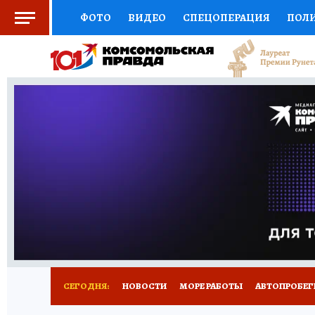
ФОТО
ВИДЕО
СПЕЦОПЕРАЦИЯ
ПОЛ
СОЦПОДДЕРЖКА
НАУКА
СПОРТ
КО
ВЫБОР ЭКСПЕРТОВ
ДОКТОР
ФИНАНС
КНИЖНАЯ ПОЛКА
ПРОГНОЗЫ НА СПОРТ
ПРЕСС-ЦЕНТР
НЕДВИЖИМОСТЬ
ТЕЛЕ
ВСЕ О КП
РАДИО КП
ТЕСТЫ
НОВОЕ Н
СЕГОДНЯ:
НОВОСТИ
МОРЕ РАБОТЫ
АВТОПРОБЕГ