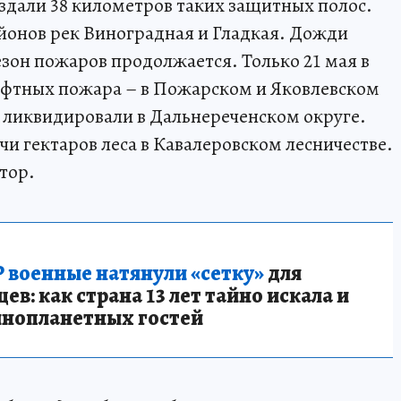
оздали 38 километров таких защитных полос.
айонов рек Виноградная и Гладкая. Дожди
езон пожаров продолжается. Только 21 мая в
фтных пожара – в Пожарском и Яковлевском
 ликвидировали в Дальнереченском округе.
и гектаров леса в Кавалеровском лесничестве.
тор.
 военные натянули «сетку»
для
в: как страна 13 лет тайно искала и
инопланетных гостей