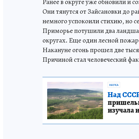
Ранее в округе уже обновили и с
Они тянутся от Зайсановки до р
немного успокоили стихию, но с
Приморье потушили два ландша
округах. Еще один лесной пожар
Накануне огонь прошел две тысяч
Причиной стал человеческий фак
НАУКА
Над СССР
пришельце
изучала 