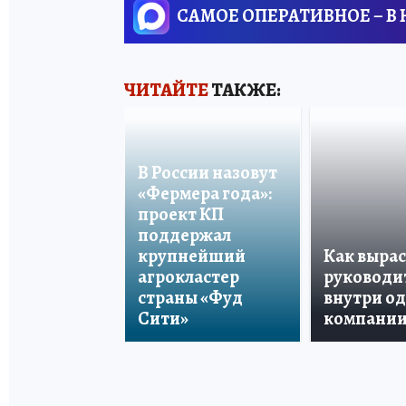
САМОЕ ОПЕРАТИВНОЕ – В
ЧИТАЙТЕ
ТАКЖЕ:
В России назовут
«Фермера года»:
проект КП
поддержал
крупнейший
Как вырас
агрокластер
руководи
страны «Фуд
внутри о
Сити»
компани