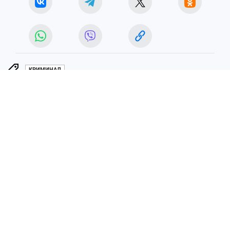
КРИМИНАЛ
ЧИТАЙТЕ НАС В МАХ!
22 мая 2026 5:05
НОВОСТИ
ПРОИСШЕСТВИЯ
В Приморье оправдали
участкового, обвиненного в
смерти женщины от рук
иностранца