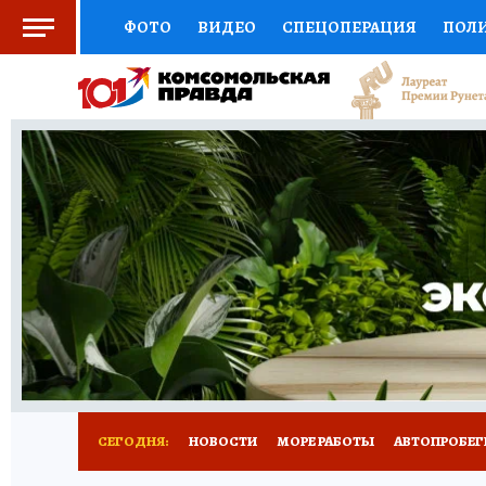
ФОТО
ВИДЕО
СПЕЦОПЕРАЦИЯ
ПОЛ
СОЦПОДДЕРЖКА
НАУКА
СПОРТ
КО
ВЫБОР ЭКСПЕРТОВ
ДОКТОР
ФИНАНС
КНИЖНАЯ ПОЛКА
ПРОГНОЗЫ НА СПОРТ
ПРЕСС-ЦЕНТР
НЕДВИЖИМОСТЬ
ТЕЛЕ
ВСЕ О КП
РАДИО КП
ТЕСТЫ
НОВОЕ Н
СЕГОДНЯ:
НОВОСТИ
МОРЕ РАБОТЫ
АВТОПРОБЕГ