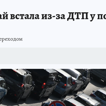
РЕМЯ ЖЕНЩИН
ОТДЫХ В РОССИИ
ЗАПОВЕДНАЯ РОССИЯ
ИТОГИ 
ай встала из-за ДТП у 
О ВОСТОКА
АФИША
МОЙ ЛЮБИМЫЙ УЧИТЕЛЬ – 2024
ИСПЫТАНО Н
переходом