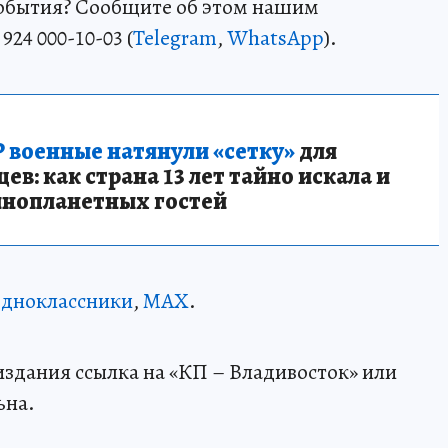
события? Сообщите об этом нашим
24 000-10-03 (
Telegram
,
WhatsApp
).
 военные натянули «сетку»
для
в: как страна 13 лет тайно искала и
инопланетных гостей
дноклассники
,
MAX
.
здания ссылка на «КП – Владивосток» или
ьна.