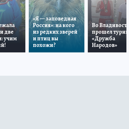
«Я — заповедная
лежала
Россия»: на кого
Во Владивост
и две
из редких зверей
прошел турн
: учим
и птиц вы
«Дружба
й!
похожи?
Народов»