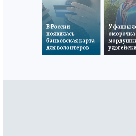
В России
У фанзы 
появилась
оморочка 
банковская карта
мордушки
для волонтеров
удэгейски