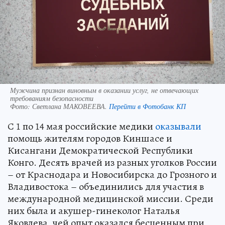
Мужчина признан виновным в оказании услуг, не отвечающих
требованиям безопасности
Фото:
Светлана МАКОВЕЕВА.
Перейти в Фотобанк КП
С 1 по 14 мая российские медики
оказывали
помощь жителям городов Киншасе и
Кисангани Демократической Республики
Конго. Десять врачей из разных уголков России
– от Краснодара и Новосибирска до Грозного и
Владивостока – объединились для участия в
международной медицинской миссии. Среди
них была и акушер-гинеколог Наталья
Яковлева, чей опыт оказался бесценным при