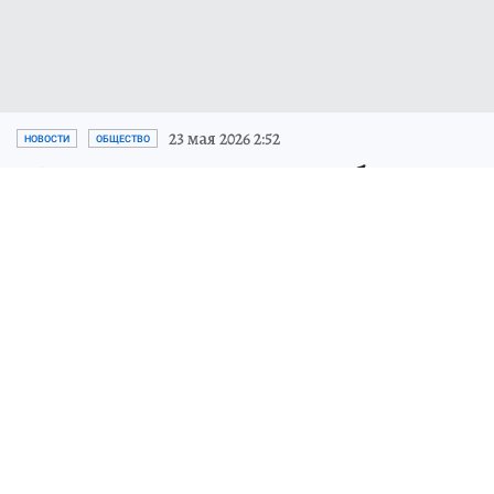
23 мая 2026 2:52
НОВОСТИ
ОБЩЕСТВО
Мужчина до смерти забил
сожительницу в Приморье
Суд отправил под стражу жителя
Владивостока