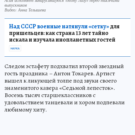
Асия исполняет завирусившуюся «Мону Лизу» перед тысячами
выпускников
Видео: Анна Телышева
Над СССР военные натянули «сетку»
для
пришельцев: как страна 13 лет тайно
искала и изучала инопланетных гостей
НАУКА
Следом эстафету подхватил второй звездный
гость праздника – Антон Токарев. Артист
вышел к ликующей толпе под звуки своего
знаменитого кавера «Седьмой лепесток».
Восемь тысяч старшеклассников с
удовольствием танцевали и хором подпевали
любимому хиту.