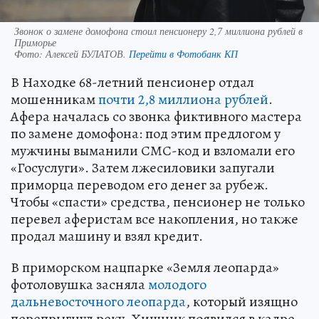
Звонок о замене домофона стоил пенсионеру 2,7 миллиона рублей в
Приморье
Фото:
Алексей БУЛАТОВ.
Перейти в Фотобанк КП
В Находке 68-летний пенсионер отдал
мошенникам
почти 2,8 миллиона рублей
.
Афера началась со звонка фиктивного мастера
по замене домофона: под этим предлогом у
мужчины выманили СМС-код и взломали его
«Госуслуги». Затем лжесиловики запугали
приморца переводом его денег за рубеж.
Чтобы «спасти» средства, пенсионер не только
перевел аферистам все накопления, но также
продал машину и взял кредит.
В приморском нацпарке «Земля леопарда»
фотоловушка засняла
молодого
дальневосточного леопарда
, который изящно
перепрыгнул реку. Хищник появился в кадре