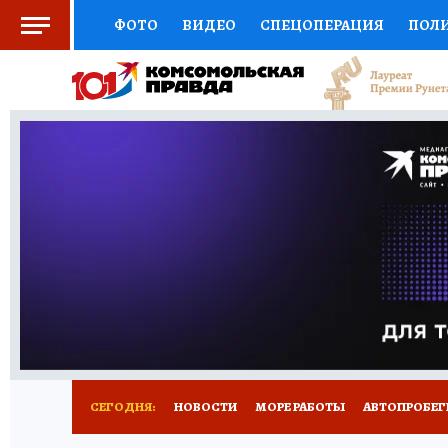
ФОТО
ВИДЕО
СПЕЦОПЕРАЦИЯ
ПОЛ
СОЦПОДДЕРЖКА
НАУКА
СПОРТ
КО
ВЫБОР ЭКСПЕРТОВ
ДОКТОР
ФИНАНС
КНИЖНАЯ ПОЛКА
ПРОГНОЗЫ НА СПОРТ
ПРЕСС-ЦЕНТР
НЕДВИЖИМОСТЬ
ТЕЛЕ
ВСЕ О КП
РАДИО КП
ТЕСТЫ
НОВОЕ Н
СЕГОДНЯ:
НОВОСТИ
МОРЕ РАБОТЫ
АВТОПРОБЕГ