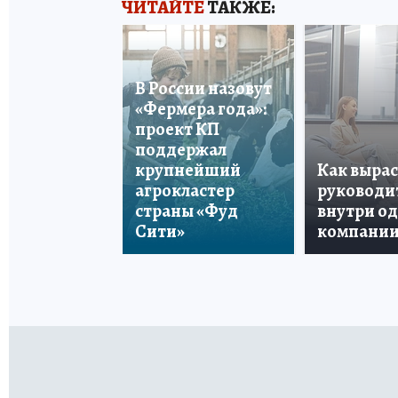
ЧИТАЙТЕ
ТАКЖЕ:
В России назовут
«Фермера года»:
проект КП
поддержал
крупнейший
Как вырас
агрокластер
руководи
страны «Фуд
внутри о
Сити»
компани