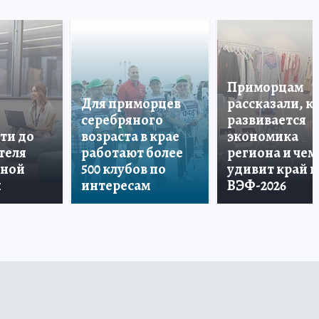
Приморцам
Для приморцев
рассказали, к
серебряного
развивается
ти до
возраста в крае
экономика
теля
работают более
региона и чем
дной
500 клубов по
удивит край н
и
интересам
ВЭФ-2026