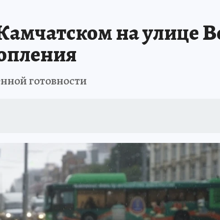
РЕМЯ ЖЕНЩИН
ОТДЫХ В РОССИИ
ЗАПОВЕДНАЯ РОССИЯ
ИТОГИ 
Камчатском на улице В
О ВОСТОКА
АФИША
МОЙ ЛЮБИМЫЙ УЧИТЕЛЬ – 2024
ИСПЫТАНО Н
топления
енной готовности