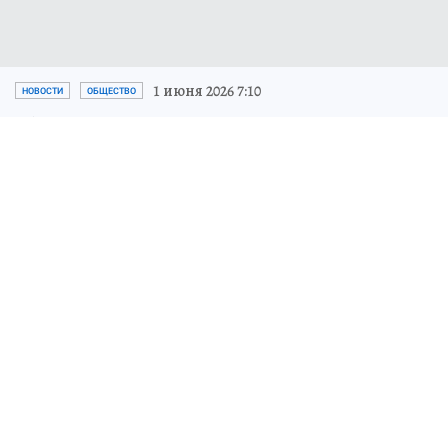
1 июня 2026 7:10
НОВОСТИ
ОБЩЕСТВО
Лососевая путина 2026 года
стартовала на Камчатке
Регион рассчитывает сохранить статус
главного по вылову тихоокеанских
лососей