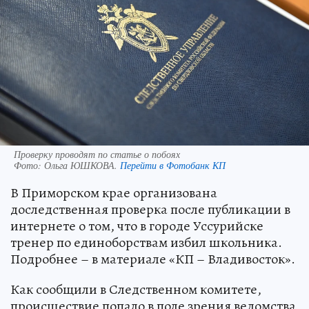
Проверку проводят по статье о побоях
Фото:
Ольга ЮШКОВА.
Перейти в Фотобанк КП
В Приморском крае организована
доследственная проверка после публикации в
интернете о том, что в городе Уссурийске
тренер по единоборствам избил школьника.
Подробнее – в материале «КП – Владивосток».
Как сообщили в Следственном комитете,
происшествие попало в поле зрения ведомства