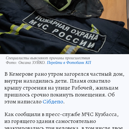
Специалисты выясняют причины происшествия
Фото:
Оксана ЗУЙКО.
Перейти в Фотобанк КП
В Кемерове рано утром загорелся частный дом,
внутри находились дети. Пламя охватило
крышу строения на улице Рабочей, жильцам
пришлось срочно покинуть помещения. Об
этом написало
Сiбдепо
.
Как сообщили в пресс-службе МЧС Кузбасса,
из горящего здания самостоятельно
эвакуировались три человека, в том числе двое