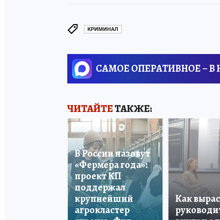
КРИМИНАЛ
САМОЕ ОПЕРАТИВНОЕ – В
ЧИТАЙТЕ
ТАКЖЕ:
В России назовут
«Фермера года»:
проект КП
поддержал
крупнейший
Как вырас
агрокластер
руководи