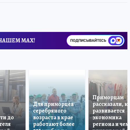
 НАШЕМ MAX!
ПОДПИСЫВАЙТЕСЬ
Приморцам
Для приморцев
рассказали, к
серебряного
развивается
ти до
возраста в крае
экономика
теля
работают более
региона и чем