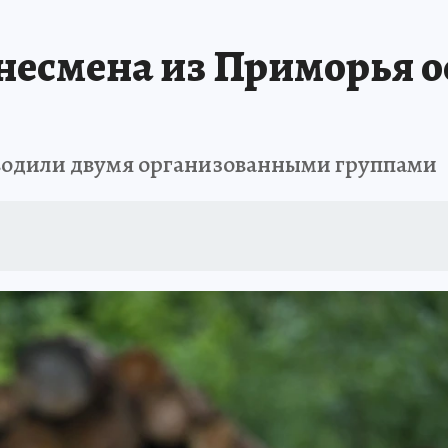
РЕМЯ ЖЕНЩИН
ОТДЫХ В РОССИИ
ЗАПОВЕДНАЯ РОССИЯ
ИТОГИ 
знесмена из Приморья о
О ВОСТОКА
АФИША
МОЙ ЛЮБИМЫЙ УЧИТЕЛЬ – 2024
ИСПЫТАНО Н
ководили двумя организованными группами