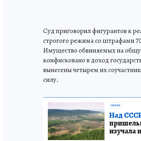
Суд приговорил фигурантов к ре
строгого режима со штрафами 700
Имущество обвиняемых на общую
конфисковано в доход государст
вынесены четырем их соучастник
силу.
НАУКА
Над СССР
пришельце
изучала 