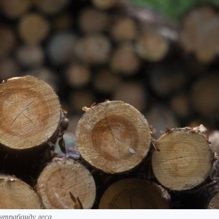
онтрабанду леса