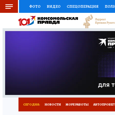
ФОТО
ВИДЕО
СПЕЦОПЕРАЦИЯ
ПОЛ
СОЦПОДДЕРЖКА
НАУКА
СПОРТ
КО
ВЫБОР ЭКСПЕРТОВ
ДОКТОР
ФИНАНС
КНИЖНАЯ ПОЛКА
ПРОГНОЗЫ НА СПОРТ
ПРЕСС-ЦЕНТР
НЕДВИЖИМОСТЬ
ТЕЛЕ
ВСЕ О КП
РАДИО КП
ТЕСТЫ
НОВОЕ Н
СЕГОДНЯ:
НОВОСТИ
МОРЕ РАБОТЫ
АВТОПРОБЕГ