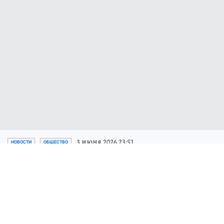
3 июня 2026 23:51
НОВОСТИ
ОБЩЕСТВО
На Чукотке прощаются с
руководителем УФНС
Алексеем Трошиным
Он ушел из жизни после 32 лет работы в
налоговой системе