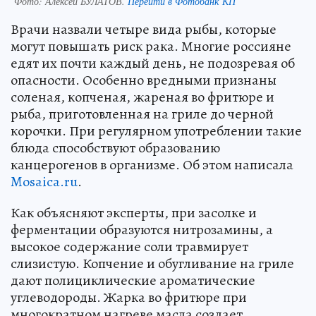
Фото:
Алексей БУЛАТОВ.
Перейти в Фотобанк КП
Врачи назвали четыре вида рыбы, которые
могут повышать риск рака. Многие россияне
едят их почти каждый день, не подозревая об
опасности. Особенно вредными признаны
соленая, копченая, жареная во фритюре и
рыба, приготовленная на гриле до черной
корочки. При регулярном употреблении такие
блюда способствуют образованию
канцерогенов в организме. Об этом написала
Mosaica.ru
.
Как объясняют эксперты, при засолке и
ферментации образуются нитрозамины, а
высокое содержание соли травмирует
слизистую. Копчение и обугливание на гриле
дают полициклические ароматические
углеводороды. Жарка во фритюре при
многократном нагреве масла создает