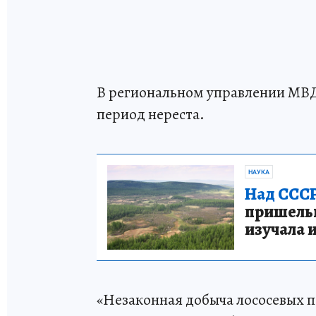
В региональном управлении МВД
период нереста.
НАУКА
Над СССР
пришельце
изучала 
«Незаконная добыча лососевых п