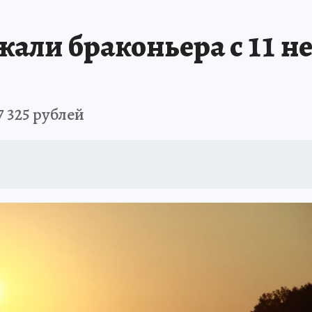
РЕМЯ ЖЕНЩИН
ОТДЫХ В РОССИИ
ЗАПОВЕДНАЯ РОССИЯ
ИТОГИ 
али браконьера с 11 н
О ВОСТОКА
АФИША
МОЙ ЛЮБИМЫЙ УЧИТЕЛЬ – 2024
ИСПЫТАНО Н
7 325 рублей