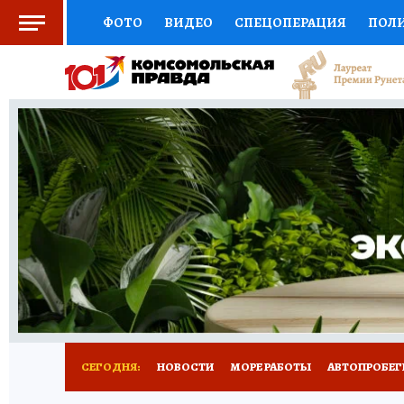
ФОТО
ВИДЕО
СПЕЦОПЕРАЦИЯ
ПОЛ
СОЦПОДДЕРЖКА
НАУКА
СПОРТ
КО
ВЫБОР ЭКСПЕРТОВ
ДОКТОР
ФИНАНС
КНИЖНАЯ ПОЛКА
ПРОГНОЗЫ НА СПОРТ
ПРЕСС-ЦЕНТР
НЕДВИЖИМОСТЬ
ТЕЛЕ
ВСЕ О КП
РАДИО КП
ТЕСТЫ
НОВОЕ Н
СЕГОДНЯ:
НОВОСТИ
МОРЕ РАБОТЫ
АВТОПРОБЕГ