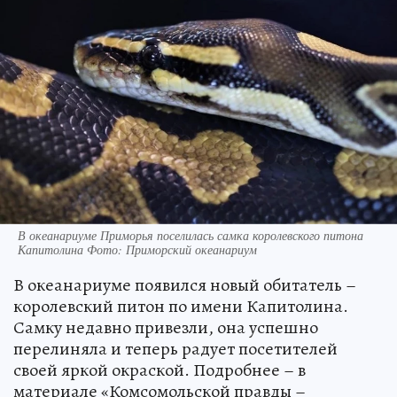
В океанариуме Приморья поселилась самка королевского питона
Капитолина Фото: Приморский океанариум
В океанариуме появился новый обитатель –
королевский питон по имени Капитолина.
Самку недавно привезли, она успешно
перелиняла и теперь радует посетителей
своей яркой окраской. Подробнее – в
материале «Комсомольской правды –