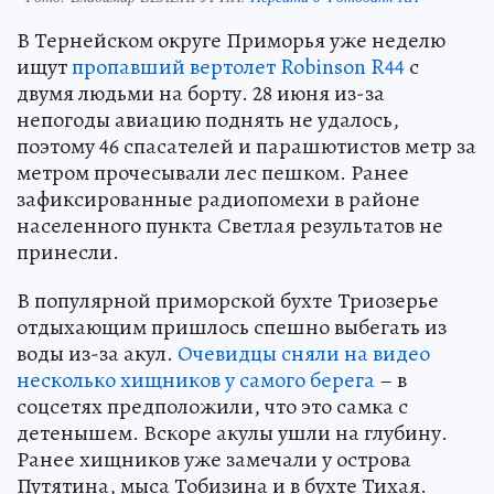
В Тернейском округе Приморья уже неделю
ищут
пропавший вертолет Robinson R44
с
двумя людьми на борту. 28 июня из-за
непогоды авиацию поднять не удалось,
поэтому 46 спасателей и парашютистов метр за
метром прочесывали лес пешком. Ранее
зафиксированные радиопомехи в районе
населенного пункта Светлая результатов не
принесли.
В популярной приморской бухте Триозерье
отдыхающим пришлось спешно выбегать из
воды из-за акул.
Очевидцы сняли на видео
несколько хищников у самого берега
– в
соцсетях предположили, что это самка с
детенышем. Вскоре акулы ушли на глубину.
Ранее хищников уже замечали у острова
Путятина, мыса Тобизина и в бухте Тихая.