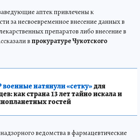
заведующие аптек привлечены к
ти за несвоевременное внесение данных в
екарственных препаратов либо внесение в
ассказали в
прокуратуре Чукотского
 военные натянули «сетку»
для
в: как страна 13 лет тайно искала и
инопланетных гостей
 надзорного ведомства в фармацевтические