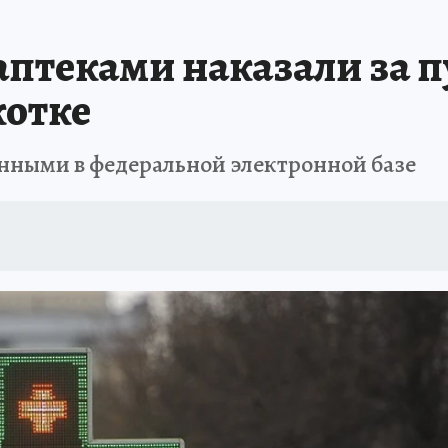
РЕМЯ ЖЕНЩИН
ОТДЫХ В РОССИИ
ЗАПОВЕДНАЯ РОССИЯ
ИТОГИ 
птеками наказали за п
О ВОСТОКА
АФИША
МОЙ ЛЮБИМЫЙ УЧИТЕЛЬ – 2024
ИСПЫТАНО Н
котке
анными в федеральной электронной базе