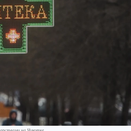
карствами на Чукотке