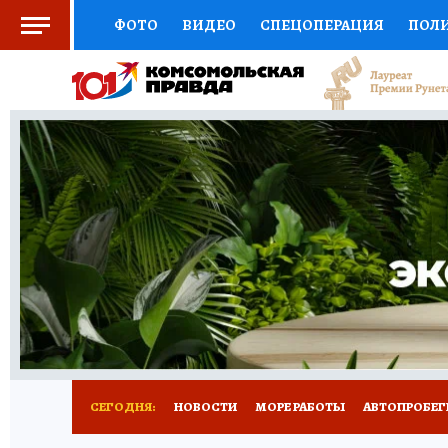
ФОТО
ВИДЕО
СПЕЦОПЕРАЦИЯ
ПОЛ
СОЦПОДДЕРЖКА
НАУКА
СПОРТ
КО
ВЫБОР ЭКСПЕРТОВ
ДОКТОР
ФИНАНС
КНИЖНАЯ ПОЛКА
ПРОГНОЗЫ НА СПОРТ
ПРЕСС-ЦЕНТР
НЕДВИЖИМОСТЬ
ТЕЛЕ
ВСЕ О КП
РАДИО КП
ТЕСТЫ
НОВОЕ Н
СЕГОДНЯ:
НОВОСТИ
МОРЕ РАБОТЫ
АВТОПРОБЕГ