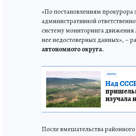
«По постановлениям прокурора 
административной ответственнос
систему мониторинга движения л
нее недостоверных данных», – р
автономного округа
.
НАУКА
Над СССР
пришельце
изучала 
После вмешательства районного