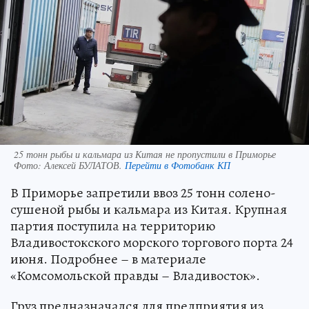
25 тонн рыбы и кальмара из Китая не пропустили в Приморье
Фото:
Алексей БУЛАТОВ.
Перейти в Фотобанк КП
В Приморье запретили ввоз 25 тонн солено-
сушеной рыбы и кальмара из Китая. Крупная
партия поступила на территорию
Владивостокского морского торгового порта 24
июня. Подробнее – в материале
«Комсомольской правды – Владивосток».
Груз предназначался для предприятия из