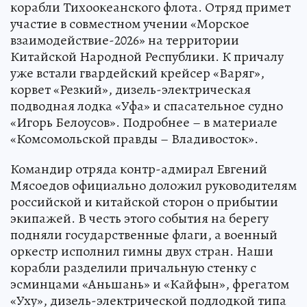
корабли Тихоокеанского флота. Отряд примет
участие в совместном учении «Морское
взаимодействие-2026» на территории
Китайской Народной Республики. К причалу
уже встали гвардейский крейсер «Варяг»,
корвет «Резкий», дизель-электрическая
подводная лодка «Уфа» и спасательное судно
«Игорь Белоусов». Подробнее – в материале
«Комсомольской правды – Владивосток».
Командир отряда контр-адмирал Евгений
Мясоедов официально доложил руководителям
российской и китайской сторон о прибытии
экипажей. В честь этого события на берегу
подняли государственные флаги, а военный
оркестр исполнил гимны двух стран. Наши
корабли разделили причальную стенку с
эсминцами «Аньшань» и «Кайфын», фрегатом
«Уху», дизель-электрической подлодкой типа