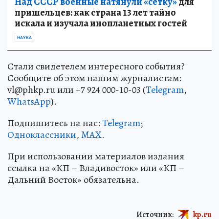
Над СССР военные натянули «сетку»
для
пришельцев: как страна 13 лет тайно
искала и изучала инопланетных гостей
НАУКА
Стали свидетелем интересного события?
Сообщите об этом нашим журналистам:
vl@phkp.ru или +7 924 000-10-03 (
Telegram
,
WhatsApp
).
Подпишитесь на нас:
Telegram
;
Одноклассники
,
MAX
.
При использовании материалов издания
ссылка на «КП – Владивосток» или «КП –
Дальний Восток» обязательна.
Источник:
kp.ru