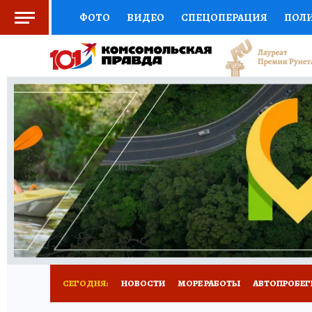
ФОТО
ВИДЕО
СПЕЦОПЕРАЦИЯ
ПОЛ
СОЦПОДДЕРЖКА
НАУКА
СПОРТ
КО
ВЫБОР ЭКСПЕРТОВ
ДОКТОР
ФИНАНС
КНИЖНАЯ ПОЛКА
ПРОГНОЗЫ НА СПОРТ
ПРЕСС-ЦЕНТР
НЕДВИЖИМОСТЬ
ТЕЛЕ
ВСЕ О КП
РАДИО КП
ТЕСТЫ
НОВОЕ Н
СЕГОДНЯ:
НОВОСТИ
МОРЕ РАБОТЫ
АВТОПРОБЕГ