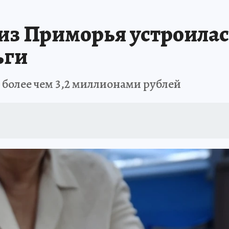
РЕМЯ ЖЕНЩИН
ОТДЫХ В РОССИИ
ЗАПОВЕДНАЯ РОССИЯ
ИТОГИ 
из Приморья устроилась
О ВОСТОКА
АФИША
МОЙ ЛЮБИМЫЙ УЧИТЕЛЬ – 2024
ИСПЫТАНО Н
ьги
более чем 3,2 миллионами рублей