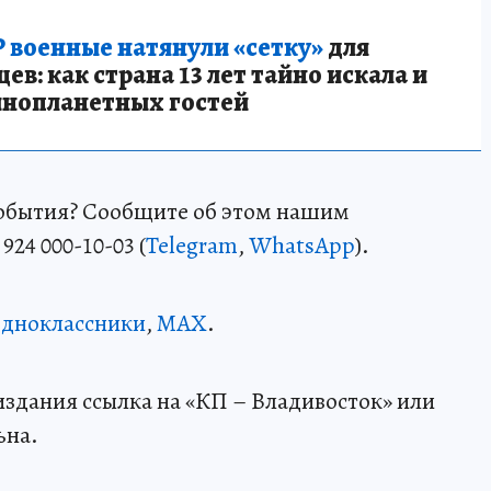
 военные натянули «сетку»
для
в: как страна 13 лет тайно искала и
инопланетных гостей
события? Сообщите об этом нашим
24 000-10-03 (
Telegram
,
WhatsApp
).
дноклассники
,
MAX
.
здания ссылка на «КП – Владивосток» или
ьна.