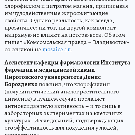
хлорофиллом и цитратом магния, приписывая
им чудодейственные жиросжигающие
свойства. Однако реальность, как всегда,
прозаичнее: ни тот, ни другой компонент
напрямую не влияют на потерю веса. Об этом
пишет «Комсомольская правда – Владивосток»
со ссылкой на
mosaica.ru
.
Ассистент кафедры фармакологии Института
фармации и медицинской химии
Пироговского университета Денис
Борозденко
пояснил, что хлорофиллин
(полусинтетический аналог растительного
пигмента) в лучшем случае проявляет
антиоксидантную активность – и то лишь в
лабораторных экспериментах на клеточных
культурах. Исследований, подтверждающих
его эффективность для похудения у людей,
попросту нет.