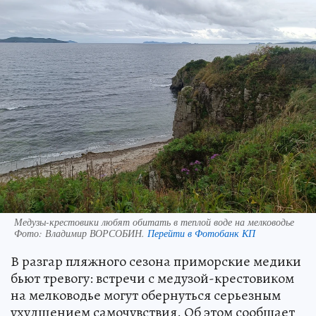
Медузы-крестовики любят обитать в теплой воде на мелководье
Фото:
Владимир ВОРСОБИН.
Перейти в Фотобанк КП
В разгар пляжного сезона приморские медики
бьют тревогу: встречи с медузой-крестовиком
на мелководье могут обернуться серьезным
ухудшением самочувствия. Об этом сообщает