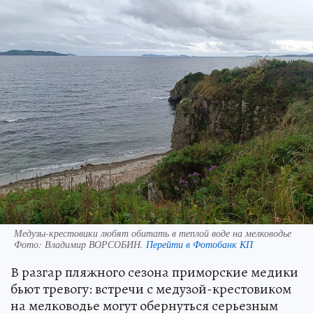
Медузы-крестовики любят обитать в теплой воде на мелководье
Фото:
Владимир ВОРСОБИН.
Перейти в Фотобанк КП
В разгар пляжного сезона приморские медики
бьют тревогу: встречи с медузой-крестовиком
на мелководье могут обернуться серьезным