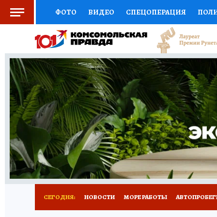
ФОТО
ВИДЕО
СПЕЦОПЕРАЦИЯ
ПОЛ
СОЦПОДДЕРЖКА
НАУКА
СПОРТ
КО
ВЫБОР ЭКСПЕРТОВ
ДОКТОР
ФИНАНС
КНИЖНАЯ ПОЛКА
ПРОГНОЗЫ НА СПОРТ
ПРЕСС-ЦЕНТР
НЕДВИЖИМОСТЬ
ТЕЛЕ
ВСЕ О КП
РАДИО КП
ТЕСТЫ
НОВОЕ Н
СЕГОДНЯ:
НОВОСТИ
МОРЕ РАБОТЫ
АВТОПРОБЕГ