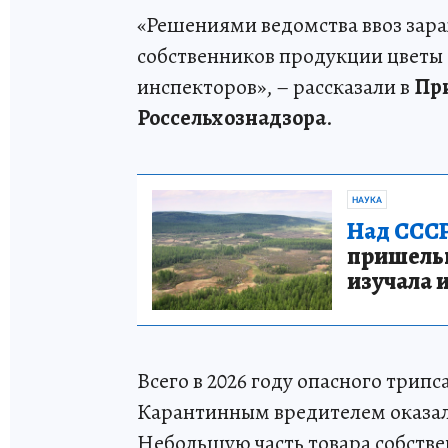
«Решениями ведомства ввоз зар
собственников продукции цветы
инспекторов», – рассказали в
Пр
Россельхознадзора
.
НАУКА
Над СССР
пришельце
изучала 
Всего в 2026 году опасного трип
Карантинным вредителем оказал
Небольшую часть товара собстве