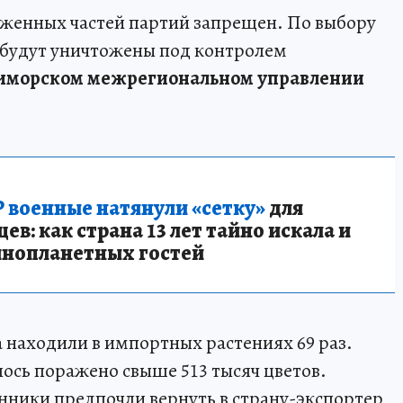
аженных частей партий запрещен. По выбору
 будут уничтожены под контролем
иморском межрегиональном управлении
 военные натянули «сетку»
для
в: как страна 13 лет тайно искала и
инопланетных гостей
са находили в импортных растениях 69 раз.
ось поражено свыше 513 тысяч цветов.
нники предпочли вернуть в страну-экспортер,