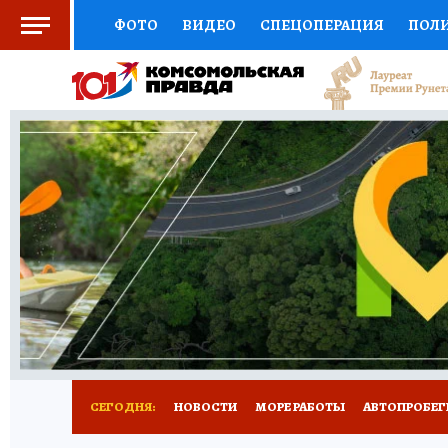
ФОТО
ВИДЕО
СПЕЦОПЕРАЦИЯ
ПОЛ
СОЦПОДДЕРЖКА
НАУКА
СПОРТ
КО
ВЫБОР ЭКСПЕРТОВ
ДОКТОР
ФИНАНС
КНИЖНАЯ ПОЛКА
ПРОГНОЗЫ НА СПОРТ
ПРЕСС-ЦЕНТР
НЕДВИЖИМОСТЬ
ТЕЛЕ
ВСЕ О КП
РАДИО КП
ТЕСТЫ
НОВОЕ Н
СЕГОДНЯ:
НОВОСТИ
МОРЕ РАБОТЫ
АВТОПРОБЕГ