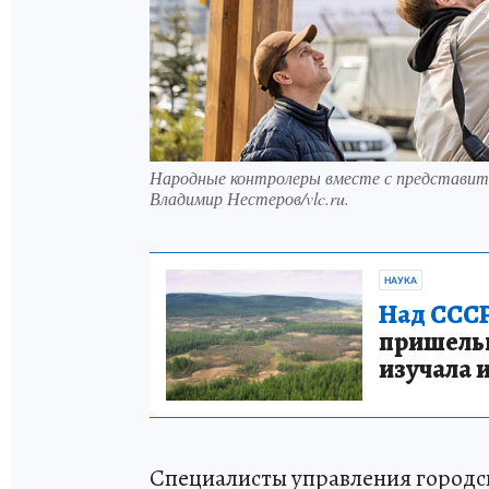
Народные контролеры вместе с представите
Владимир Нестеров/vlc.ru.
НАУКА
Над СССР
пришельце
изучала 
Специалисты управления городск