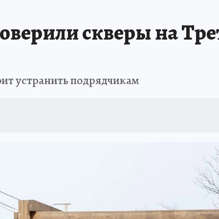
РЕМЯ ЖЕНЩИН
ОТДЫХ В РОССИИ
ЗАПОВЕДНАЯ РОССИЯ
ИТОГИ 
верили скверы на Трет
О ВОСТОКА
АФИША
МОЙ ЛЮБИМЫЙ УЧИТЕЛЬ – 2024
ИСПЫТАНО Н
оит устранить подрядчикам