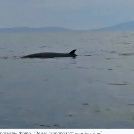
 размеры Фото: "Земля леопарда"/@amurleo_land