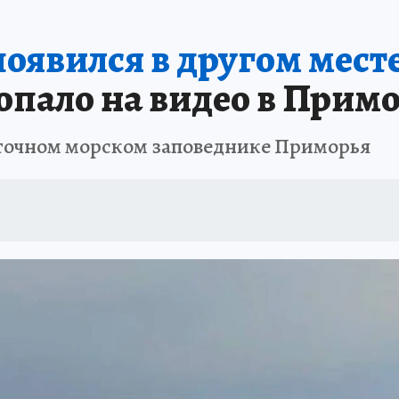
РЕМЯ ЖЕНЩИН
ОТДЫХ В РОССИИ
ЗАПОВЕДНАЯ РОССИЯ
ИТОГИ 
оявился в другом месте
О ВОСТОКА
АФИША
МОЙ ЛЮБИМЫЙ УЧИТЕЛЬ – 2024
ИСПЫТАНО Н
опало на видео в Прим
сточном морском заповеднике Приморья