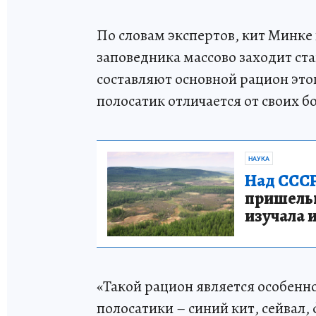
По словам экспертов, кит Минке 
заповедника массово заходит ст
составляют основной рацион это
полосатик отличается от своих 
НАУКА
Над СССР
пришельце
изучала 
«Такой рацион является особенн
полосатики – синий кит, сейвал,