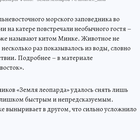
ьневосточного морского заповедника во
и на катере повстречали необычного гостя –
кже называют китом Минке. Животное не
 несколько раз показывалось из воды, словно
ствии. Подробнее – в материале
восток».
иков «Земля леопарда» удалось снять лишь
я слишком быстрым и непредсказуемым.
же выныривает в другом, что сильно усложнило