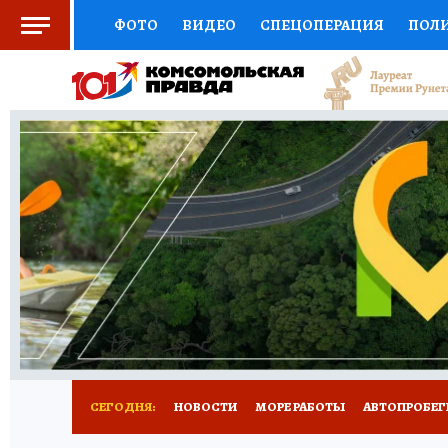
ФОТО
ВИДЕО
СПЕЦОПЕРАЦИЯ
ПОЛ
СОЦПОДДЕРЖКА
НАУКА
СПОРТ
КО
ВЫБОР ЭКСПЕРТОВ
ДОКТОР
ФИНАНС
КНИЖНАЯ ПОЛКА
ПРОГНОЗЫ НА СПОРТ
ПРЕСС-ЦЕНТР
НЕДВИЖИМОСТЬ
ТЕЛЕ
ВСЕ О КП
РАДИО КП
ТЕСТЫ
НОВОЕ Н
СЕГОДНЯ:
НОВОСТИ
МОРЕ РАБОТЫ
АВТОПРОБЕГ