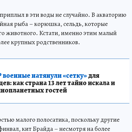
приплыл в эти воды не случайно. В акваторию
айная рыба – корюшка, сельдь, которые
го животного. Кстати, именно этим малый
более крупных родственников.
 военные натянули «сетку»
для
в: как страна 13 лет тайно искала и
инопланетных гостей
остью малого полосатика, поскольку другие
 финвал, кит Брайда – несмотря на более